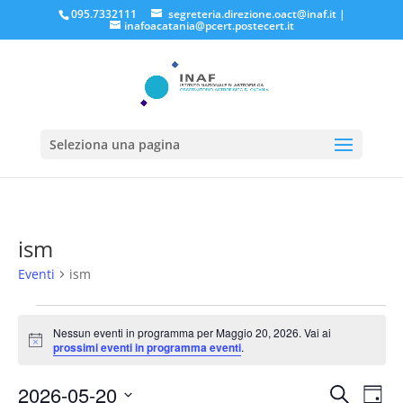
095.7332111
segreteria.direzione.oact@inaf.it
|
inafoacatania@pcert.postecert.it
Seleziona una pagina
ism
Eventi
ism
Eventi
for
Nessun eventi in programma per Maggio 20, 2026. Vai ai
Notice
prossimi eventi in programma eventi
.
Maggio
20,
Eventi
Eve
2026-05-20
Cerca