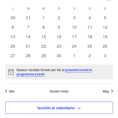
Mese
Vis
Ricerc
Seleziona
Nav
Calendario
e
L
LUNEDÌ
M
MARTEDÌ
M
MERCOLEDÌ
G
GIOVEDÌ
V
VENERDÌ
S
SABATO
D
DOMENI
la
di
viste
data.
0
0
0
0
0
0
0
30
31
1
2
3
4
5
Eventi
Naviga
eventi
eventi
eventi
eventi
eventi
eventi
eventi
0
0
0
0
0
0
0
6
7
8
9
10
11
12
eventi
eventi
eventi
eventi
eventi
eventi
eventi
0
0
0
0
0
0
0
13
14
15
16
17
18
19
eventi
eventi
eventi
eventi
eventi
eventi
eventi
0
0
0
0
0
0
0
20
21
22
23
24
25
26
eventi
eventi
eventi
eventi
eventi
eventi
eventi
0
0
0
0
0
0
0
27
28
29
30
1
2
3
eventi
eventi
eventi
eventi
eventi
eventi
eventi
Nessun risultato trovato per Vai ai
prossimi eventi in
Notice
programma eventi
.
Mar
Questo mese
Mag
Iscriviti al calendario