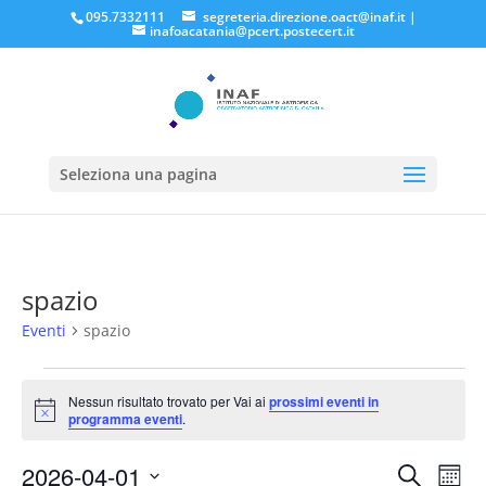
095.7332111
segreteria.direzione.oact@inaf.it
|
inafoacatania@pcert.postecert.it
Seleziona una pagina
spazio
Eventi
spazio
Eventi
Nessun risultato trovato per Vai ai
prossimi eventi in
Notice
programma eventi
.
Eventi
Eve
2026-04-01
Cerca