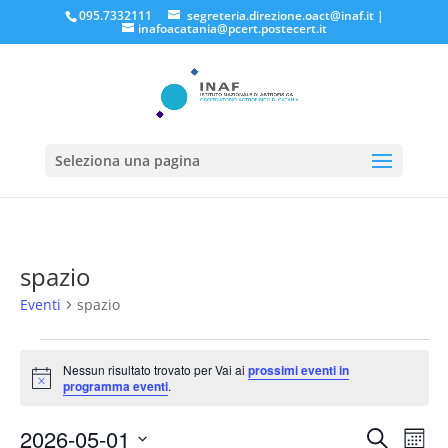
095.7332111
segreteria.direzione.oact@inaf.it
|
inafoacatania@pcert.postecert.it
Seleziona una pagina
spazio
Eventi
spazio
Eventi
Nessun risultato trovato per Vai ai
prossimi eventi in
Notice
programma eventi
.
Eventi
Eve
2026-05-01
Cerca