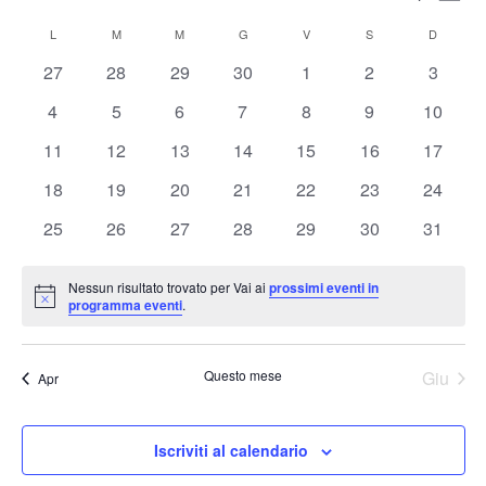
Mese
Vis
Ricerc
Seleziona
Nav
Calendario
e
L
LUNEDÌ
M
MARTEDÌ
M
MERCOLEDÌ
G
GIOVEDÌ
V
VENERDÌ
S
SABATO
D
DOMENI
la
di
viste
data.
0
0
0
0
0
0
0
27
28
29
30
1
2
3
Eventi
Naviga
eventi
eventi
eventi
eventi
eventi
eventi
eventi
0
0
0
0
0
0
0
4
5
6
7
8
9
10
eventi
eventi
eventi
eventi
eventi
eventi
eventi
0
0
0
0
0
0
0
11
12
13
14
15
16
17
eventi
eventi
eventi
eventi
eventi
eventi
eventi
0
0
0
0
0
0
0
18
19
20
21
22
23
24
eventi
eventi
eventi
eventi
eventi
eventi
eventi
0
0
0
0
0
0
0
25
26
27
28
29
30
31
eventi
eventi
eventi
eventi
eventi
eventi
eventi
Nessun risultato trovato per Vai ai
prossimi eventi in
Notice
programma eventi
.
Questo mese
Giu
Apr
Iscriviti al calendario