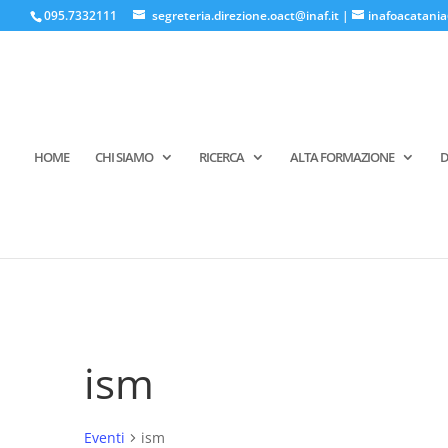
095.7332111
segreteria.direzione.oact@inaf.it
|
inafoacatania
HOME
CHI SIAMO
RICERCA
ALTA FORMAZIONE
D
ism
Eventi
ism