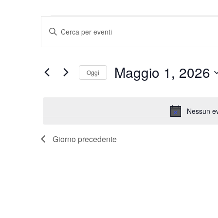
Eventi
Eventi
Inserisci
for
Ricerca
Parola
Maggio
e
Chiave.
1,
viste
Cerca
Maggio 1, 2026
2026
Navigazione
Eventi
Oggi
per
Seleziona
Parola
la
Chiave.
data.
Nessun ev
Giorno precedente