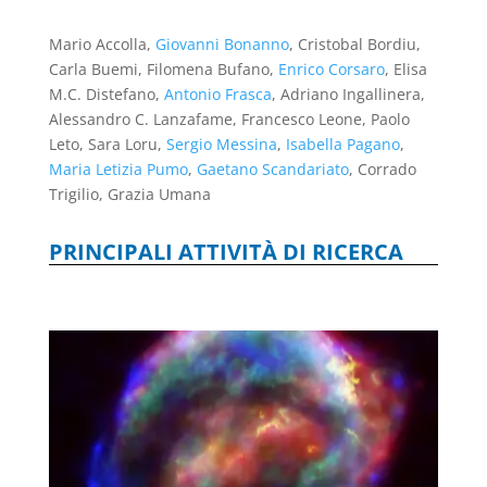
Mario Accolla,
Giovanni Bonanno
, Cristobal Bordiu,
Carla Buemi, Filomena Bufano,
Enrico Corsaro
, Elisa
M.C. Distefano,
Antonio Frasca
, Adriano Ingallinera,
Alessandro C. Lanzafame, Francesco Leone, Paolo
Leto, Sara Loru,
Sergio Messina
,
Isabella Pagano
,
Maria Letizia Pumo
,
Gaetano Scandariato
, Corrado
Trigilio, Grazia Umana
PRINCIPALI ATTIVITÀ DI RICERCA