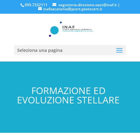
095.7332111
segreteria.direzione.oact@inaf.it
|
inafoacatania@pcert.postecert.it
Seleziona una pagina
FORMAZIONE ED
EVOLUZIONE STELLARE