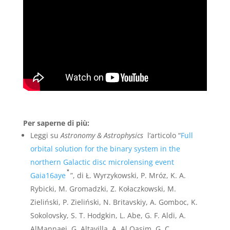
Per saperne di più:
Leggi su
Astronomy & Astrophysics
l’articolo “
Full
orbital solution for the binary system in the
northern Galactic disc microlensing event
⋆
Gaia16aye
”, di Ł. Wyrzykowski, P. Mróz, K. A.
Rybicki, M. Gromadzki, Z. Kołaczkowski, M.
Zieliński, P. Zieliński, N. Britavskiy, A. Gomboc, K.
Sokolovsky, S. T. Hodgkin, L. Abe, G. F. Aldi, A.
AlMannaei, G. Altavilla, A. Al Qasim, G. C.