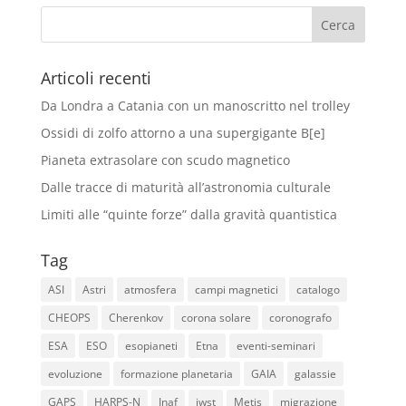
Articoli recenti
Da Londra a Catania con un manoscritto nel trolley
Ossidi di zolfo attorno a una supergigante B[e]
Pianeta extrasolare con scudo magnetico
Dalle tracce di maturità all’astronomia culturale
Limiti alle “quinte forze” dalla gravità quantistica
Tag
ASI
Astri
atmosfera
campi magnetici
catalogo
CHEOPS
Cherenkov
corona solare
coronografo
ESA
ESO
esopianeti
Etna
eventi-seminari
evoluzione
formazione planetaria
GAIA
galassie
GAPS
HARPS-N
Inaf
jwst
Metis
migrazione