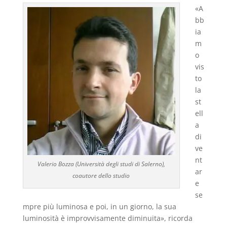
«A
bb
ia
m
o
vis
to
la
st
ell
a
di
ve
nt
Valerio Bozza (Università degli studi di Salerno),
ar
coautore dello studio
e
se
mpre più luminosa e poi, in un giorno, la sua
luminosità è improvvisamente diminuita», ricorda