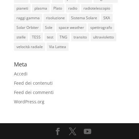
pianeti
plasma
Plato
radio
radiotelescopio
raggi gamma
risoluzione
Sistema Solare
SKA
Solar Orbiter
Sole
space weather
spettrografo
stelle
TESS
test
TNG
transito
ultravioletto
velocità radiale
Via Lattea
Meta
Accedi
Feed dei contenuti
Feed dei commenti
WordPress.org