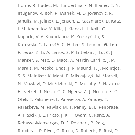
Horne, R. Hudec, M. Hundertmark, N. Ihanec, E. N.
Irtuganov, R. Itoh, P. Iwanek, M. D. Jovanovic, R.
Janulis, M. Jelínek, E. Jensen, Z. Kaczmarek, D. Katz,
I. M. Khamitov, Y. Kilic, J. Klencki, U. Kolb, G.
Kopacki, V. V. Kouprianov, K. Kruszyńska, S.
Kurowski, G. Latev15, C.-H. Lee, S. Leonini,
G. Leto
,
F. Lewis, Z. Li, A. Liakos, S. P. Littlefair, J. Lu, C. J.
Manser, S. Mao, D. Maoz, A. Martin-Carrillo, J. P.
Marais, M. Maskoliūnas, J. R. Maund, P. J. Meintjes,
S. S. Melnikov, K. Ment, P. Mikołajczyk, M. Morrell,
N. Mowlavi, D. Moździerski, D. Murphy, S. Nazarov,
H. Netzel, R. Nesci, C.-C. Ngeow, A. J. Norton, E. O.
Ofek, E. Pakštienė, L. Palaversa, A. Pandey, E.
Paraskeva, M. Pawlak, M. T. Penny, B. E. Penprase,
A. Piascik, J. L. Prieto, J. K. T. Qvam, C. Ranc, A.
Rebassa-Mansergas, D. E. Reichart, P. Reig, L.
Rhodes, J.-P. Rivet, G. Rixon, D. Roberts, P. Rosi, D.