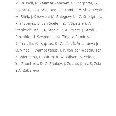
M. Russell,
R. Zanmar Sanchez
, G. Scarpetta, G.
Seabroke, B. J. Shappee, R. Schmidt, Y. Shvartzvald,
M. Sitek, J. Skowron, M. Śniegowska, C. Snodgrass,
P. S. Soares, B. van Soelen, Z. T. Spetsieri, A.
Stankevičiūtė, I. A. Steele, R. A. Street, J. Strobl, E.
Strubble, H. Szegedi, L. M. Tinjaca Ramirez, L.
Tomasella, Y. Tsapras, D. Vernet, S. Villanueva Jr.,
O. Vince, J. Wambsganss, I. P. van der Westhuizen,
K. Wiersema, D. Wium, R. W. Wilson, A. Yoldas, R.
Ya. Zhuchkov, D. G. Zhukov, J. Zdanavičius, S. Zoła
e A. Zubareva