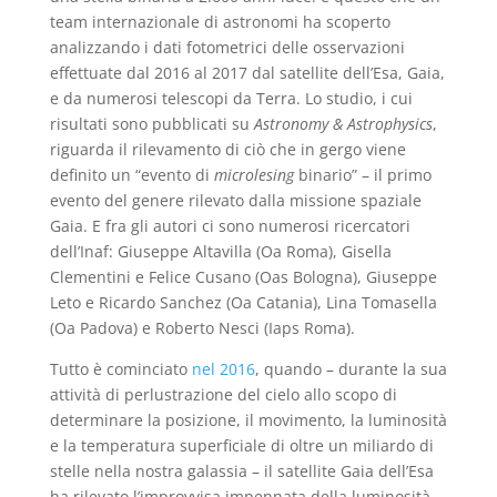
team internazionale di astronomi ha scoperto
analizzando i dati fotometrici delle osservazioni
effettuate dal 2016 al 2017 dal satellite dell’Esa, Gaia,
e da numerosi telescopi da Terra. Lo studio, i cui
risultati sono pubblicati su
Astronomy & Astrophysics
,
riguarda il rilevamento di ciò che in gergo viene
definito un “evento di
microlesing
binario” – il primo
evento del genere rilevato dalla missione spaziale
Gaia. E fra gli autori ci sono numerosi ricercatori
dell’Inaf: Giuseppe Altavilla (Oa Roma), Gisella
Clementini e Felice Cusano (Oas Bologna), Giuseppe
Leto e Ricardo Sanchez (Oa Catania), Lina Tomasella
(Oa Padova) e Roberto Nesci (Iaps Roma).
Tutto è cominciato
nel 2016
, quando – durante la sua
attività di perlustrazione del cielo allo scopo di
determinare la posizione, il movimento, la luminosità
e la temperatura superficiale di oltre un miliardo di
stelle nella nostra galassia – il satellite Gaia dell’Esa
ha rilevato l’improvvisa impennata della luminosità