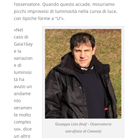
l’osservatore. Quando questo accade, misuriamo
picchi improvvisi di luminosità nella curva di luce,
con tipiche forme a “U”».
«Nel
caso di
Gaia16ay
e la
variazion
e di
luminosi
tà ha
avuto un
andame
nto
veramen
te molto
comples
Giuseppe Leto (Inaf – Osservatorio
so», dice
astrofisico di Catania)
un altro