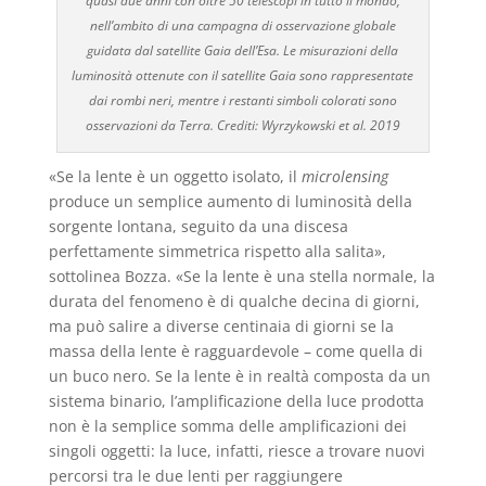
quasi due anni con oltre 50 telescopi in tutto il mondo,
nell’ambito di una campagna di osservazione globale
guidata dal satellite Gaia dell’Esa. Le misurazioni della
luminosità ottenute con il satellite Gaia sono rappresentate
dai rombi neri, mentre i restanti simboli colorati sono
osservazioni da Terra. Crediti: Wyrzykowski et al. 2019
«Se la lente è un oggetto isolato, il
microlensing
produce un semplice aumento di luminosità della
sorgente lontana, seguito da una discesa
perfettamente simmetrica rispetto alla salita»,
sottolinea Bozza. «Se la lente è una stella normale, la
durata del fenomeno è di qualche decina di giorni,
ma può salire a diverse centinaia di giorni se la
massa della lente è ragguardevole – come quella di
un buco nero. Se la lente è in realtà composta da un
sistema binario, l’amplificazione della luce prodotta
non è la semplice somma delle amplificazioni dei
singoli oggetti: la luce, infatti, riesce a trovare nuovi
percorsi tra le due lenti per raggiungere