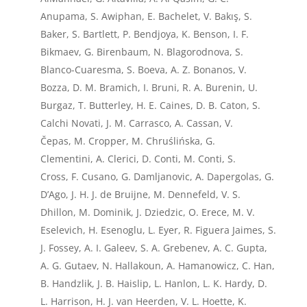
Anupama, S. Awiphan, E. Bachelet, V. Bakış, S.
Baker, S. Bartlett, P. Bendjoya, K. Benson, I. F.
Bikmaev, G. Birenbaum, N. Blagorodnova, S.
Blanco-Cuaresma, S. Boeva, A. Z. Bonanos, V.
Bozza, D. M. Bramich, I. Bruni, R. A. Burenin, U.
Burgaz, T. Butterley, H. E. Caines, D. B. Caton, S.
Calchi Novati, J. M. Carrasco, A. Cassan, V.
Čepas, M. Cropper, M. Chruślińska, G.
Clementini, A. Clerici, D. Conti, M. Conti, S.
Cross, F. Cusano, G. Damljanovic, A. Dapergolas, G.
D’Ago, J. H. J. de Bruijne, M. Dennefeld, V. S.
Dhillon, M. Dominik, J. Dziedzic, O. Erece, M. V.
Eselevich, H. Esenoglu, L. Eyer, R. Figuera Jaimes, S.
J. Fossey, A. I. Galeev, S. A. Grebenev, A. C. Gupta,
A. G. Gutaev, N. Hallakoun, A. Hamanowicz, C. Han,
B. Handzlik, J. B. Haislip, L. Hanlon, L. K. Hardy, D.
L. Harrison, H. J. van Heerden, V. L. Hoette, K.