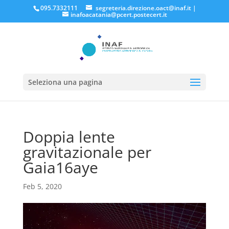
095.7332111
segreteria.direzione.oact@inaf.it
|
inafoacatania@pcert.postecert.it
Seleziona una pagina
Doppia lente
gravitazionale per
Gaia16aye
Feb 5, 2020