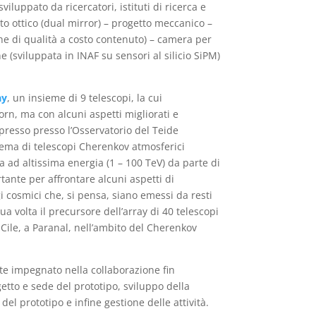
luppato da ricercatori, istituti di ricerca e
etto ottico (dual mirror) – progetto meccanico –
he di qualità a costo contenuto) – camera per
 (sviluppata in INAF su sensori al silicio SiPM)
ay
, un insieme di 9 telescopi, la cui
rn, ma con alcuni aspetti migliorati e
e presso presso l’Osservatorio del Teide
stema di telescopi Cherenkov atmosferici
ad altissima energia (1 – 100 TeV) da parte di
ante per affrontare alcuni aspetti di
aggi cosmici che, si pensa, siano emessi da resti
a volta il precursore dell’array di 40 telescopi
Cile, a Paranal, nell’ambito del Cherenkov
te impegnato nella collaborazione fin
getto e sede del prototipo, sviluppo della
 prototipo e infine gestione delle attività.