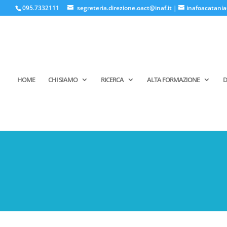
095.7332111
segreteria.direzione.oact@inaf.it
|
inafoacatania
HOME
CHI SIAMO
RICERCA
ALTA FORMAZIONE
D