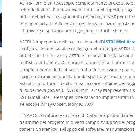
ASTRI-Horn è un telescopio completamente progettato e svi
aziende Italiani. È innovativo in tutti i suoi aspetti; prog
ottica del primario segmentata (tecnologia INAF per ottic
immagini ad alta efficienza e resilienza a sovraesposizione
– firmware e software per la gestione di tutti i sistemi.
ASTRI è impegnato nella costruzione dell’
ASTRI Mini-Arr
configurazione è basata sul design del prototipo ASTRI-Ho
ottimizzati. Il mini Array ASTRI è in corso di installazion
nell’isola di Tenerife (Canarie) e rappresenta il primo si
completamente dedicati allo studio dell’emissione gamma 
sorgenti cosmiche (questa banda spettrale è molto import
astrofisica tuttora irrisolti, in particolare l’origine dei r
di supernova giovani). L’ASTRI mini-array rappresenta a su
SST (Small Size Telescopes) che saranno implementati in 
Telescope Array Observatory (CTAO).
L’INAF Osservatorio Astrofisico di Catania è profondamen
dall’inizio del progetto in diversi campi: sviluppo del pro
camera Cherenkov, sviluppo del software, manutenzione del