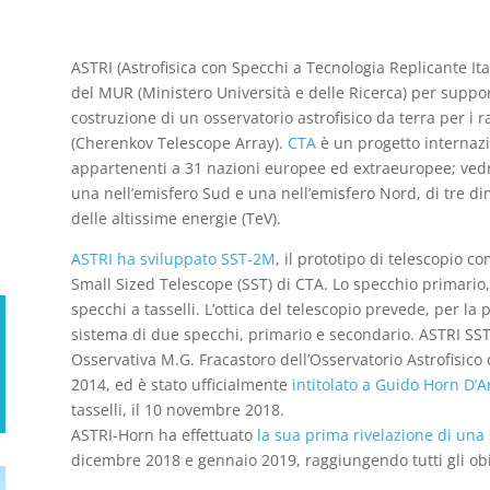
ASTRI (Astrofisica con Specchi a Tecnologia Replicante I
del MUR (Ministero Università e delle Ricerca) per support
costruzione di un osservatorio astrofisico da terra per i
(Cherenkov Telescope Array).
CTA
è un progetto internazio
appartenenti a 31 nazioni europee ed extraeuropee; vedrà
una nell’emisfero Sud e una nell’emisfero Nord, di tre d
delle altissime energie (TeV).
ASTRI ha sviluppato SST-2M
, il prototipo di telescopio c
Small Sized Telescope (SST) di CTA. Lo specchio primario, 
specchi a tasselli. L’ottica del telescopio prevede, per la
sistema di due specchi, primario e secondario. ASTRI SST
Osservativa M.G. Fracastoro dell’Osservatorio Astrofisico 
2014, ed è stato ufficialmente
intitolato a Guido Horn D’A
tasselli, il 10 novembre 2018.
ASTRI-Horn ha effettuato
la sua prima rivelazione di un
dicembre 2018 e gennaio 2019, raggiungendo tutti gli obiet