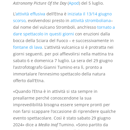
Astronomy Picture Of the Day
(
Apod
) del 5 luglio.
L’
attività effusiva
dell’Etna è
iniziata il 13/14 giugno
scorso
, evolvendosi presto in
attività stromboliana
–
dal nome del vulcano Stromboli, anch’esso
tornato a
dare spettacolo in questi giorni
con eruzioni dalla
bocca della Sciara del Fuoco – e successivamente in
fontane di lava
. L’attività vulcanica si è protratta nei
giorni seguenti, per poi affievolirsi nella mattina tra
sabato 6 e domenica 7 luglio. La sera del 29 giugno
l’astrofotografo Gianni Tumino era lì, pronto a
immortalare l’ennesimo spettacolo della natura
offerto dall’Etna.
«Quando l’Etna è in attività si sta sempre in
preallarme perché conoscendone la sua
imprevedibilità bisogna essere sempre pronti per
non farsi scappare l’occasione di riprendere qualche
evento spettacolare. Così è stato sabato 29 giugno
2024» dice a
Media Inaf
Tumino. «Sono partito da