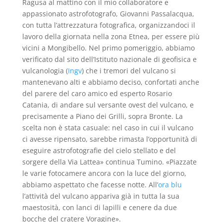
Ragusa al mattino con il mio collaboratore e
appassionato astrofotografo, Giovanni Passalacqua,
con tutta l’attrezzatura fotografica, organizzandoci il
lavoro della giornata nella zona Etnea, per essere più
vicini a Mongibello. Nel primo pomeriggio, abbiamo
verificato dal sito dell’Istituto nazionale di geofisica e
vulcanologia (
Ingv
) che i tremori del vulcano si
mantenevano alti e abbiamo deciso, confortati anche
del parere del caro amico ed esperto Rosario
Catania, di andare sul versante ovest del vulcano, e
precisamente a Piano dei Grilli, sopra Bronte. La
scelta non è stata casuale: nel caso in cui il vulcano
ci avesse ripensato, sarebbe rimasta l’opportunità di
eseguire astrofotografie del cielo stellato e del
sorgere della Via Lattea» continua Tumino. «Piazzate
le varie fotocamere ancora con la luce del giorno,
abbiamo aspettato che facesse notte. All’
ora blu
l’attività del vulcano appariva già in tutta la sua
maestosità, con lanci di lapilli e cenere da due
bocche del cratere Voragine».