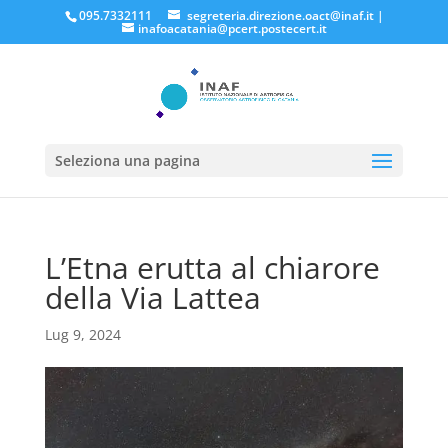
095.7332111
segreteria.direzione.oact@inaf.it
|
inafoacatania@pcert.postecert.it
Seleziona una pagina
L’Etna erutta al chiarore
della Via Lattea
Lug 9, 2024