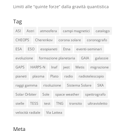
Limiti alle “quinte forze” dalla gravità quantistica
Tag
ASI
Astri
atmosfera
campi magnetici
catalogo
CHEOPS
Cherenkov
corona solare
coronografo
ESA
ESO
esopianeti
Etna
eventi-seminari
evoluzione
formazione planetaria
GAIA
galassie
GAPS
HARPS-N
Inaf
jwst
Metis
migrazione
pianeti
plasma
Plato
radio
radiotelescopio
raggi gamma
risoluzione
Sistema Solare
SKA
Solar Orbiter
Sole
space weather
spettrografo
stelle
TESS
test
TNG
transito
ultravioletto
velocità radiale
Via Lattea
Meta