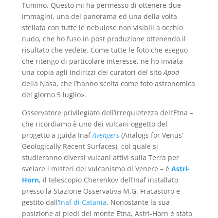
Tumino. Questo mi ha permesso di ottenere due
immagini, una del panorama ed una della volta
stellata con tutte le nebulose non visibili a occhio
nudo, che ho fuso in post produzione ottenendo il
risultato che vedete. Come tutte le foto che eseguo
che ritengo di particolare interesse, ne ho inviata
una copia agli indirizzi dei curatori del sito
Apod
della Nasa, che l’hanno scelta come foto astronomica
del giorno 5 luglio».
Osservatore privilegiato dell’irrequietezza dell’Etna –
che ricordiamo è uno dei vulcani oggetto del
progetto a guida Inaf
Avengers
(Analogs for Venus’
Geologically Recent Surfaces), col quale si
studieranno diversi vulcani attivi sulla Terra per
svelare i misteri del vulcanismo di Venere – è
Astri-
Horn
, il telescopio Cherenkov dell’Inaf installato
presso la Stazione Osservativa M.G. Fracastoro e
gestito dall’
Inaf di Catania
. Nonostante la sua
posizione ai piedi del monte Etna, Astri-Horn è stato