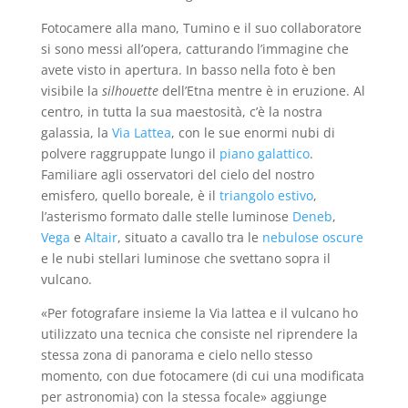
Fotocamere alla mano, Tumino e il suo collaboratore
si sono messi all’opera, catturando l’immagine che
avete visto in apertura. In basso nella foto è ben
visibile la
silhouette
dell’Etna mentre è in eruzione. Al
centro, in tutta la sua maestosità, c’è la nostra
galassia, la
Via Lattea
, con le sue enormi nubi di
polvere raggruppate lungo il
piano galattico
.
Familiare agli osservatori del cielo del nostro
emisfero, quello boreale, è il
triangolo estivo
,
l’asterismo formato dalle stelle luminose
Deneb
,
Vega
e
Altair
, situato a cavallo tra le
nebulose oscure
e le nubi stellari luminose che svettano sopra il
vulcano.
«Per fotografare insieme la Via lattea e il vulcano ho
utilizzato una tecnica che consiste nel riprendere la
stessa zona di panorama e cielo nello stesso
momento, con due fotocamere (di cui una modificata
per astronomia) con la stessa focale» aggiunge