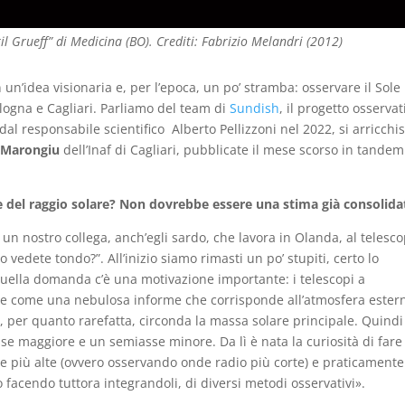
l Grueff” di Medicina (BO). Crediti: Fabrizio Melandri (2012)
 un’idea visionaria e, per l’epoca, un po’ stramba: osservare il Sole
ologna e Cagliari. Parliamo del team di
Sundish
, il progetto osservat
 dal responsabile scientifico Alberto Pellizzoni nel 2022, si arricchi
 Marongiu
dell’Inaf di Cagliari, pubblicate il mese scorso in tandem
 del raggio solare? Non dovrebbe essere una stima già consolida
 un nostro collega, anch’egli sardo, che lavora in Olanda, al telesco
lo vedete tondo?”. All’inizio siamo rimasti un po’ stupiti, certo lo
quella domanda c’è una motivazione importante: i telescopi a
le come una nebulosa informe che corrisponde all’atmosfera ester
, per quanto rarefatta, circonda la massa solare principale. Quindi
sse maggiore e un semiasse minore. Da lì è nata la curiosità di fare
ze più alte (ovvero osservando onde radio più corte) e praticament
mo facendo tuttora integrandoli, di diversi metodi osservativi».