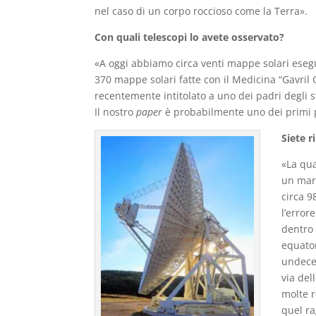
nel caso di un corpo roccioso come la Terra».
Con quali telescopi lo avete osservato?
«A oggi abbiamo circa venti mappe solari esegui
370 mappe solari fatte con il Medicina “Gavril 
recentemente intitolato a uno dei padri degli 
Il nostro
paper
è probabilmente uno dei primi 
Siete r
«La qua
un marg
circa 9
l’error
dentro 
equator
undecen
via del
molte r
quel ra