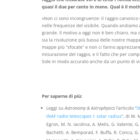
quasi il due per cento in meno. Qual è il mot
«Non ci sono incongruenze: il raggio canonico è
nelle frequenze del visibile. Quando andiamo a
grande. Il motivo a oggi non è ben chiaro, ma 
sia la risoluzione più bassa delle nostre mappe 
mappe più “sfocate” e non ci fanno apprezzare al
misurazione del raggio, e il fatto che per com
Sole in modo accurato anche da un punto di vis
Per saperne di più:
Leggi su
Astronomy & Astrophysics
l’articolo “
S
INAF radio telescopes I: solar radius
”, di M. 
Egron, M. N. Iacolina, A. Melis, G. Valente, G
Bachetti, A. Bemporad, F. Buffa, R. Concu, G.