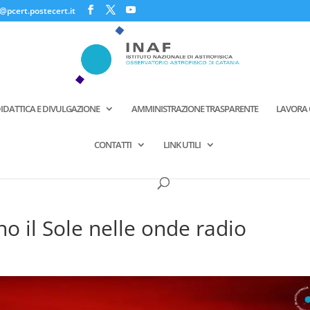
@pcert.postecert.it
IDATTICA E DIVULGAZIONE
AMMINISTRAZIONE TRASPARENTE
LAVORA 
CONTATTI
LINK UTILI
no il Sole nelle onde radio