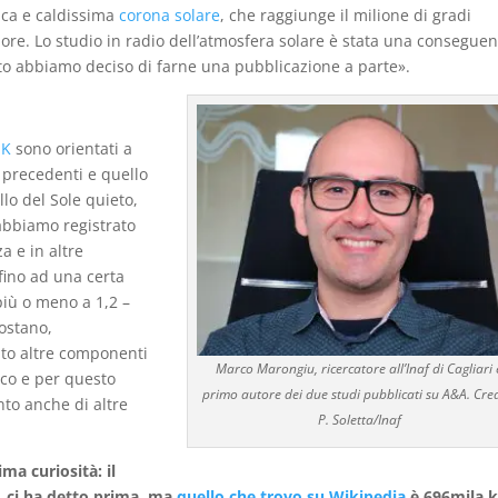
erica e caldissima
corona solare
, che raggiunge il milione di gradi
ore. Lo studio in radio dell’atmosfera solare è stata una consegue
sto abbiamo deciso di farne una pubblicazione a parte».
 K
sono orientati a
 precedenti e quello
lo del Sole quieto,
abbiamo registrato
a e in altre
fino ad una certa
più o meno a 1,2 –
costano,
to altre componenti
Marco Marongiu, ricercatore all’Inaf di Cagliari 
co e per questo
primo autore dei due studi pubblicati su A&A. Cred
to anche di altre
P. Soletta/Inaf
ma curiosità: il
, ci ha detto prima, ma
quello che trovo su Wikipedia
è 696mila 