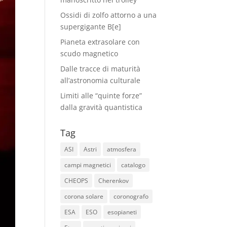
Ossidi di zolfo attorno a una
supergigante B[e]
Pianeta extrasolare con
scudo magnetico
Dalle tracce di maturità
all’astronomia culturale
Limiti alle “quinte forze”
dalla gravità quantistica
Tag
ASI
Astri
atmosfera
campi magnetici
catalogo
CHEOPS
Cherenkov
corona solare
coronografo
ESA
ESO
esopianeti