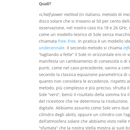
Quali?
«L’
half-power method
(in italiano, metodo di mez
disco solare che si trovano al 50 per cento de
osservazione, nel nostro caso tra 18 e 26 GHz. 
come un modello teorico di Sole senza macchie e
chiamata
free–free
. In pratica è un modello id
undecennale
. Il secondo metodo si chiama
inf
“tagliando a fette” il Sole in orizzontale e/o in 
manifesta un cambiamento di convessità o di seg
punti, come nel caso precedente, vanno a comp
secondo la classica equazione parametrica di u
quanto non considera le eccedenze, rispetto ai
metodo, più complesso e più preciso, sfrutta il
Sole “vero”, bensì il risultato della somma tra i
del ricevitore che ne determina la risoluzione, 
digitale. Abbiamo assunto come Sole vero due ti
cilindro degli abiti), oppure un cilindro con l’
dell’atmosfera solare che abbiamo visto nelle 
“sfumata” che la nostra stella mostra ai suoi b