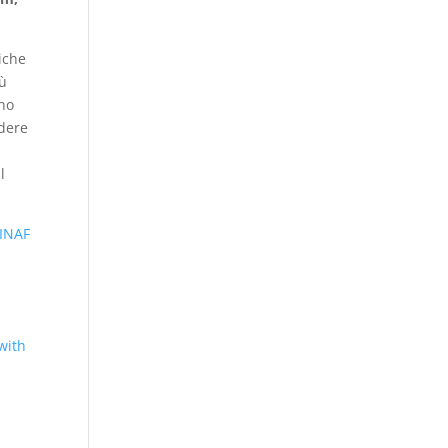
iche
iù
ono
edere
l
INAF
with