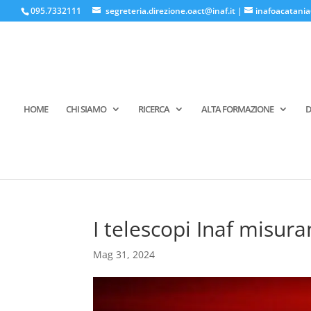
095.7332111
segreteria.direzione.oact@inaf.it
|
inafoacatania
HOME
CHI SIAMO
RICERCA
ALTA FORMAZIONE
D
I telescopi Inaf misura
Mag 31, 2024