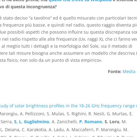
ivo di questa incongruenza?
 stato deciso “a tavolino” ed è quello misurato con particolari tecn
 frequenze più basse, e quindi nel radio, questo raggio diventa p
due possibili aspetti che possono influire su questa discrepanza s
nel radio rispetto alle alte frequenze (Uv, raggi X), che ci fanno v
 meglio tutti i dettagli e la morfologia del Sole, sia il metodo di
piere tali misure bisogna anche assumere un modello che descriva i
ta fisico, non solo da un punto di vista empirico».
Fonte:
Media 
tudy of solar brightness profiles in the 18-26 GHz frequency range 
Marongiu, A. Pellizzoni, S. Mulas, S. Righini, R. Nesti, G. Murtas, E.
. Serra,
S. L. Guglielmino
, A. Zanichelli,
P. Romano
,
S. Loru
, M.
 L. Deiana, C. Karakotia, A. Ladu, A. Maccaferri, P. Marongiu, M.