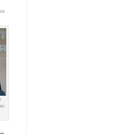
nza
e
iti:
km,