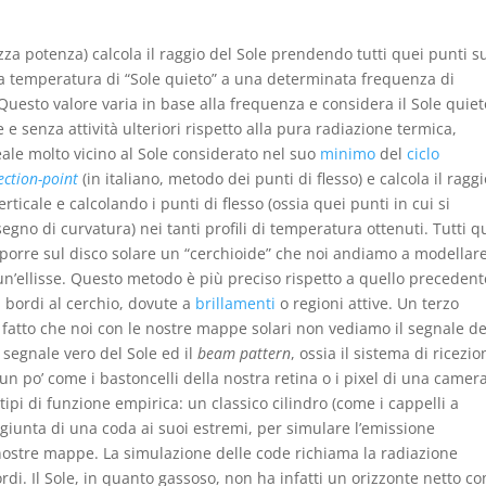
za potenza) calcola il raggio del Sole prendendo tutti quei punti s
lla temperatura di “Sole quieto” a una determinata frequenza di
Questo valore varia in base alla frequenza e considera il Sole quiet
 senza attività ulteriori rispetto alla pura radiazione termica,
eale molto vicino al Sole considerato nel suo
minimo
del
ciclo
lection-point
(in italiano, metodo dei punti di flesso) e calcola il ragg
verticale e calcolando i punti di flesso (ossia quei punti in cui si
no di curvatura) nei tanti profili di temperatura ottenuti. Tutti q
orre sul disco solare un “cerchioide” che noi andiamo a modellar
n’ellisse. Questo metodo è più preciso rispetto a quello precedent
 bordi al cerchio, dovute a
brillamenti
o regioni attive. Un terzo
 fatto che noi con le nostre mappe solari non vediamo il segnale de
l segnale vero del Sole ed il
beam pattern
, ossia il sistema di ricezi
un po’ come i bastoncelli della nostra retina o i pixel di una camer
pi di funzione empirica: un classico cilindro (come i cappelli a
aggiunta di una coda ai suoi estremi, per simulare l’emissione
nostre mappe. La simulazione delle code richiama la radiazione
ordi. Il Sole, in quanto gassoso, non ha infatti un orizzonte netto c