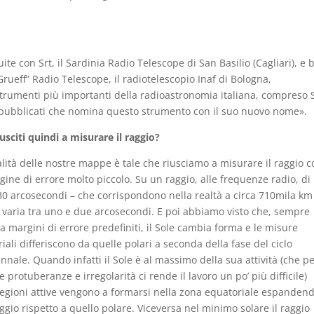
te con Srt, il Sardinia Radio Telescope di San Basilio (Cagliari), e 
Grueff” Radio Telescope, il radiotelescopio Inaf di Bologna,
strumenti più importanti della radioastronomia italiana, compreso S
pubblicati che nomina questo strumento con il suo nuovo nome».
iusciti quindi a misurare il raggio?
lità delle nostre mappe è tale che riusciamo a misurare il raggio c
ine di errore molto piccolo. Su un raggio, alle frequenze radio, di
80 arcosecondi – che corrispondono nella realtà a circa 710mila km
e varia tra uno e due arcosecondi. E poi abbiamo visto che, sempre
a margini di errore predefiniti, il Sole cambia forma e le misure
iali differiscono da quelle polari a seconda della fase del ciclo
nale. Quando infatti il Sole è al massimo della sua attività (che p
le protuberanze e irregolarità ci rende il lavoro un po’ più difficile)
egioni attive vengono a formarsi nella zona equatoriale espanden
ggio rispetto a quello polare. Viceversa nel minimo solare il raggio