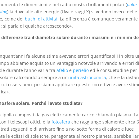
aumenta le dimensioni e nel radio mostra brillamenti polari (
polar
ning
) là dove alle alte energie (Uva e raggi X) si vedono invece delle
e, come dei
buchi di attività
. La differenza è comunque veramente
 si parla di qualche arcosecondo».
differenze tra il diametro solare durante i massimi e i minimi de
nquant’anni fa alcune stime avevano errori quantificabili in oltre u
mpo abbiamo acquisito un vantaggio notevole arrivando a errori d
ole durante l’anno varia tra
afelio
e
perielio
ed è consuetudine per
o solare calcolandolo sempre a un’
unità astronomica
, che è la dista
cui osserviamo, possiamo applicare questo correttivo e avere stim
fica».
tmosfera solare. Perché l’avete studiata?
a cipolla composti da gas elettricamente carico chiamato plasma. La
on i telescopi ottici, è la
fotosfera
che raggiunge solamente circa 
trati seguenti e di arrivare fino a noi sotto forma di calore e luce
nte le eclissi di sole (che, paragonata al nostro pianeta, sarebbe l’ar