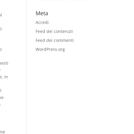
Meta
ul
Accedi
o
Feed dei contenuti
Feed dei commenti
WordPress.org
io
uesti
e
e, in
l
one
a
ome