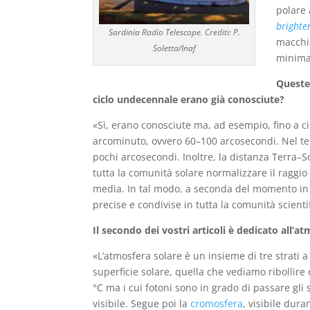
polare 
brighte
Sardinia Radio Telescope. Crediti: P.
macchi
Soletta/Inaf
minima:
Queste 
ciclo undecennale erano già conosciute?
«Sì, erano conosciute ma, ad esempio, fino a ci
arcominuto, ovvero 60–100 arcosecondi. Nel te
pochi arcosecondi. Inoltre, la distanza Terra–S
tutta la comunità solare normalizzare il raggi
media. In tal modo, a seconda del momento in 
precise e condivise in tutta la comunità scienti
Il secondo dei vostri articoli è dedicato all’a
«L’atmosfera solare è un insieme di tre strati 
superficie solare, quella che vediamo ribollire c
°C ma i cui fotoni sono in grado di passare gli s
visibile. Segue poi la
cromosfera
, visibile dura