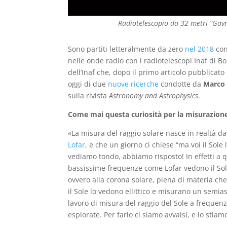
Radiotelescopio da 32 metri “Gavri
Sono partiti letteralmente da zero
nel 2018
con
nelle onde radio con i radiotelescopi Inaf di B
dell’Inaf che, dopo il primo articolo pubblicato
oggi di due
nuove
ricerche
condotte da
Marco
sulla rivista
Astronomy and Astrophysics
.
Come mai questa curiosità per la misurazione
«La misura del raggio solare nasce in realtà da
Lofar
, e che un giorno ci chiese “ma voi il Sole 
vediamo tondo, abbiamo risposto! In effetti a 
bassissime frequenze come Lofar vedono il So
ovvero alla corona solare, piena di materia che
il Sole lo vedono ellittico e misurano un semia
lavoro di misura del raggio del Sole a frequen
esplorate. Per farlo ci siamo avvalsi, e lo stia