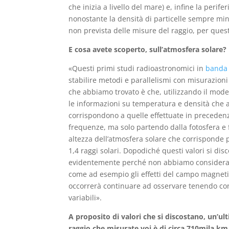
che inizia a livello del mare) e, infine la perif
nonostante la densità di particelle sempre min
non prevista delle misure del raggio, per que
E cosa avete scoperto, sull’atmosfera solare?
«Questi primi studi radioastronomici in
banda
stabilire metodi e parallelismi con misurazioni
che abbiamo trovato è che, utilizzando il model
le informazioni su temperatura e densità che 
corrispondono a quelle effettuate in precedenz
frequenze, ma solo partendo dalla fotosfera e 
altezza dell’atmosfera solare che corrisponde 
1,4 raggi solari. Dopodiché questi valori si dis
evidentemente perché non abbiamo considera
come ad esempio gli effetti del campo magneti
occorrerà continuare ad osservare tenendo con
variabili».
A proposito di valori che si discostano, un’ulti
raggio che misurate voi è di circa 710mila km