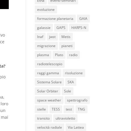
Etna
eventi-seminari
evoluzione
formazione planetaria
GAIA
galassie
GAPS
HARPS-N
ivo
Inaf
jwst
Metis
sce
migrazione
pianeti
plasma
Plato
radio
radiotelescopio
ta?
raggi gamma
risoluzione
pio
Sistema Solare
SKA
Solar Orbiter
Sole
na,
space weather
spettrografo
 loro
stelle
TESS
test
TNG
 un
e mai
transito
ultravioletto
velocità radiale
Via Lattea