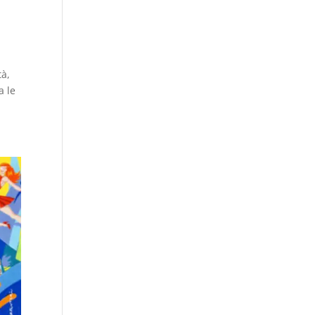
tà,
a le