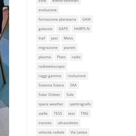
Etna
eventi-seminari
evoluzione
formazione planetaria
GAIA
galassie
GAPS
HARPS-N
Inaf
jwst
Metis
migrazione
pianeti
plasma
Plato
radio
radiotelescopio
raggi gamma
risoluzione
Sistema Solare
SKA
Solar Orbiter
Sole
space weather
spettrografo
stelle
TESS
test
TNG
transito
ultravioletto
velocità radiale
Via Lattea