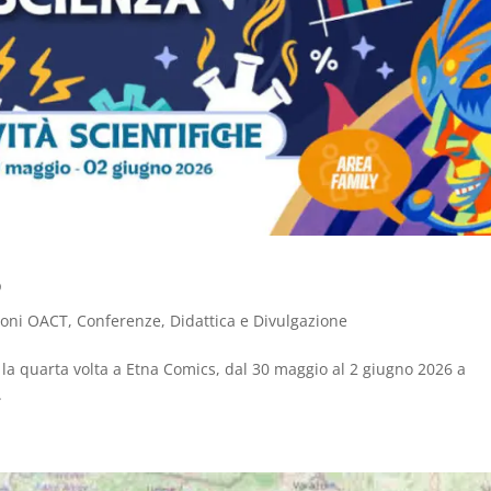
6
ioni OACT
,
Conferenze
,
Didattica e Divulgazione
er la quarta volta a Etna Comics, dal 30 maggio al 2 giugno 2026 a
.