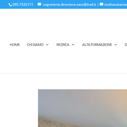
095.7332111
segreteria.direzione.oact@inaf.it
|
inafoacatania
HOME
CHI SIAMO
RICERCA
ALTA FORMAZIONE
D