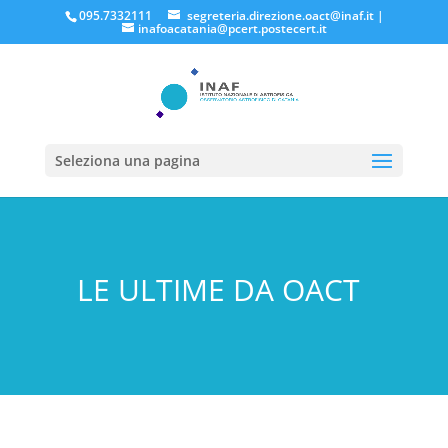
095.7332111
segreteria.direzione.oact@inaf.it
|
inafoacatania@pcert.postecert.it
Seleziona una pagina
LE ULTIME DA OACT