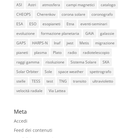
ASI
Astri
atmosfera
campi magnetici
catalogo
CHEOPS
Cherenkov
corona solare
coronografo
ESA
ESO
esopianeti
Etna
eventi-seminari
evoluzione
formazione planetaria
GAIA
galassie
GAPS
HARPS-N
Inaf
jwst
Metis
migrazione
pianeti
plasma
Plato
radio
radiotelescopio
raggi gamma
risoluzione
Sistema Solare
SKA
Solar Orbiter
Sole
space weather
spettrografo
stelle
TESS
test
TNG
transito
ultravioletto
velocità radiale
Via Lattea
Meta
Accedi
Feed dei contenuti