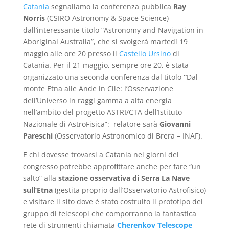
Catania
segnaliamo la conferenza pubblica
Ray
Norris
(CSIRO Astronomy & Space Science)
dall’interessante titolo “Astronomy and Navigation in
Aboriginal Australia”, che si svolgerà martedì 19
maggio alle ore 20 presso il
Castello Ursino
di
Catania. Per il 21 maggio, sempre ore 20, è stata
organizzato una seconda conferenza dal titolo
“
Dal
monte Etna alle Ande in Cile: l’Osservazione
dell’Universo in raggi gamma a alta energia
nell’ambito del progetto ASTRI/CTA dell’Istituto
Nazionale di AstroFisica”: relatore sarà
Giovanni
Pareschi
(Osservatorio Astronomico di Brera – INAF).
E chi dovesse trovarsi a Catania nei giorni del
congresso potrebbe approfittare anche per fare “un
salto” alla
stazione osservativa di Serra La Nave
sull’Etna
(gestita proprio dall’Osservatorio Astrofisico)
e visitare il sito dove è stato costruito il prototipo del
gruppo di telescopi che comporranno la fantastica
rete di strumenti chiamata
Cherenkov Telescope