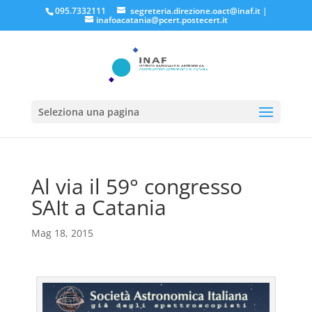
095.7332111
segreteria.direzione.oact@inaf.it
|
inafoacatania@pcert.postecert.it
Seleziona una pagina
Al via il 59° congresso
SAIt a Catania
Mag 18, 2015