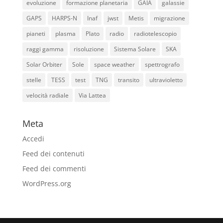
evoluzione
formazione planetaria
GAIA
galassie
GAPS
HARPS-N
Inaf
jwst
Metis
migrazione
pianeti
plasma
Plato
radio
radiotelescopio
raggi gamma
risoluzione
Sistema Solare
SKA
Solar Orbiter
Sole
space weather
spettrografo
stelle
TESS
test
TNG
transito
ultravioletto
velocità radiale
Via Lattea
Meta
Accedi
Feed dei contenuti
Feed dei commenti
WordPress.org