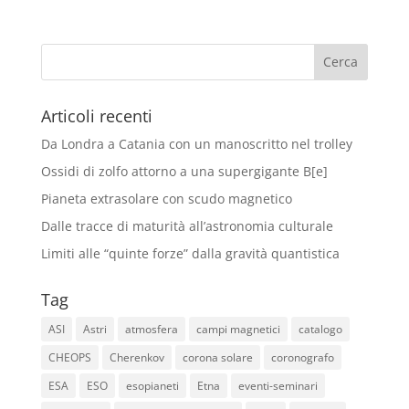
Articoli recenti
Da Londra a Catania con un manoscritto nel trolley
Ossidi di zolfo attorno a una supergigante B[e]
Pianeta extrasolare con scudo magnetico
Dalle tracce di maturità all’astronomia culturale
Limiti alle “quinte forze” dalla gravità quantistica
Tag
ASI
Astri
atmosfera
campi magnetici
catalogo
CHEOPS
Cherenkov
corona solare
coronografo
ESA
ESO
esopianeti
Etna
eventi-seminari