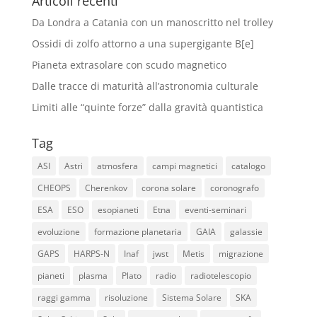
Articoli recenti
Da Londra a Catania con un manoscritto nel trolley
Ossidi di zolfo attorno a una supergigante B[e]
Pianeta extrasolare con scudo magnetico
Dalle tracce di maturità all’astronomia culturale
Limiti alle “quinte forze” dalla gravità quantistica
Tag
ASI
Astri
atmosfera
campi magnetici
catalogo
CHEOPS
Cherenkov
corona solare
coronografo
ESA
ESO
esopianeti
Etna
eventi-seminari
evoluzione
formazione planetaria
GAIA
galassie
GAPS
HARPS-N
Inaf
jwst
Metis
migrazione
pianeti
plasma
Plato
radio
radiotelescopio
raggi gamma
risoluzione
Sistema Solare
SKA