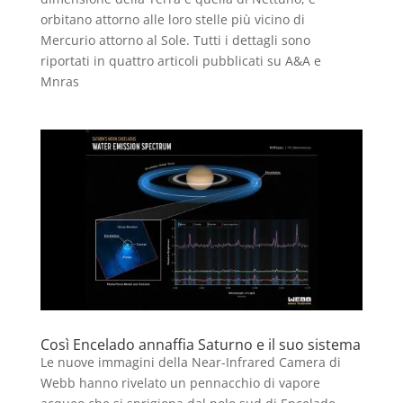
orbitano attorno alle loro stelle più vicino di
Mercurio attorno al Sole. Tutti i dettagli sono
riportati in quattro articoli pubblicati su A&A e
Mnras
Così Encelado annaffia Saturno e il suo sistema
Le nuove immagini della Near-Infrared Camera di
Webb hanno rivelato un pennacchio di vapore