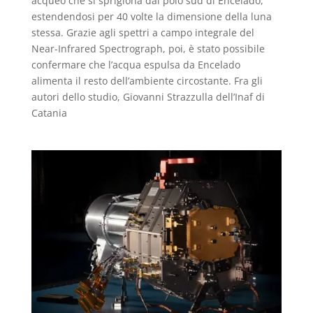
acqueo che si sprigiona dal polo sud di Encelado,
estendendosi per 40 volte la dimensione della luna
stessa. Grazie agli spettri a campo integrale del
Near-Infrared Spectrograph, poi, è stato possibile
confermare che l’acqua espulsa da Encelado
alimenta il resto dell’ambiente circostante. Fra gli
autori dello studio, Giovanni Strazzulla dell’Inaf di
Catania