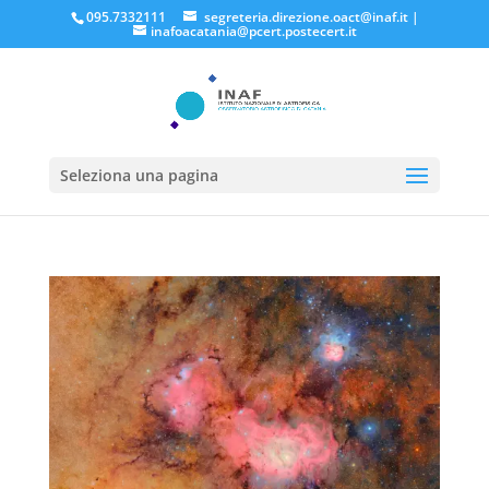
095.7332111
segreteria.direzione.oact@inaf.it
|
inafoacatania@pcert.postecert.it
Seleziona una pagina