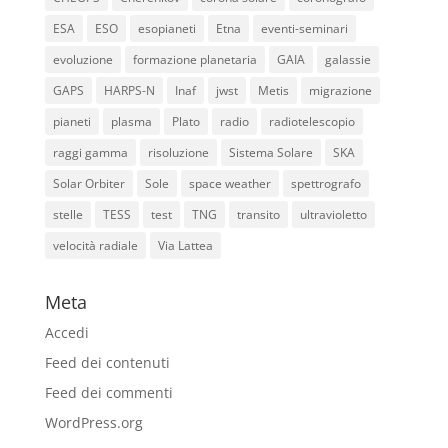
ESA
ESO
esopianeti
Etna
eventi-seminari
evoluzione
formazione planetaria
GAIA
galassie
GAPS
HARPS-N
Inaf
jwst
Metis
migrazione
pianeti
plasma
Plato
radio
radiotelescopio
raggi gamma
risoluzione
Sistema Solare
SKA
Solar Orbiter
Sole
space weather
spettrografo
stelle
TESS
test
TNG
transito
ultravioletto
velocità radiale
Via Lattea
Meta
Accedi
Feed dei contenuti
Feed dei commenti
WordPress.org