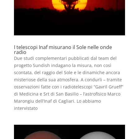
I telescopi Inaf misurano il Sole nelle onde
radio
Due studi complementari pubblicati dal team del
progetto Sundish indagano la misura, non così
scontata, del raggio del Sole e le dinamiche ancora
misteriose della sua atmosfera. A condurli – tramite
osservazioni fatte con i radiotelescopi “Gavril Grueff”
di Medicina e Srt di San Basilio – l’astrofisico Marco
Marongiu dell’Inaf di Cagliari. Lo abbiamo
intervistato