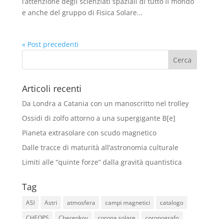
l’attenzione degli scienziati spaziali di tutto il mondo
e anche del gruppo di Fisica Solare...
« Post precedenti
Articoli recenti
Da Londra a Catania con un manoscritto nel trolley
Ossidi di zolfo attorno a una supergigante B[e]
Pianeta extrasolare con scudo magnetico
Dalle tracce di maturità all’astronomia culturale
Limiti alle “quinte forze” dalla gravità quantistica
Tag
ASI
Astri
atmosfera
campi magnetici
catalogo
CHEOPS
Cherenkov
corona solare
coronografo