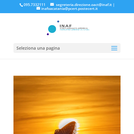
095.7332111
segreteria.direzione.oact@inaf.it
|
inafoacatania@pcert.postecert.it
Seleziona una pagina