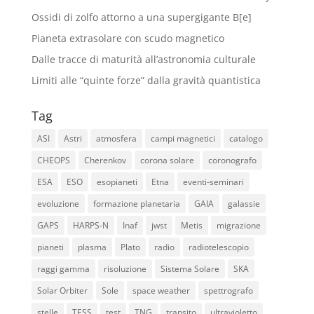
Ossidi di zolfo attorno a una supergigante B[e]
Pianeta extrasolare con scudo magnetico
Dalle tracce di maturità all’astronomia culturale
Limiti alle “quinte forze” dalla gravità quantistica
Tag
ASI
Astri
atmosfera
campi magnetici
catalogo
CHEOPS
Cherenkov
corona solare
coronografo
ESA
ESO
esopianeti
Etna
eventi-seminari
evoluzione
formazione planetaria
GAIA
galassie
GAPS
HARPS-N
Inaf
jwst
Metis
migrazione
pianeti
plasma
Plato
radio
radiotelescopio
raggi gamma
risoluzione
Sistema Solare
SKA
Solar Orbiter
Sole
space weather
spettrografo
stelle
TESS
test
TNG
transito
ultravioletto