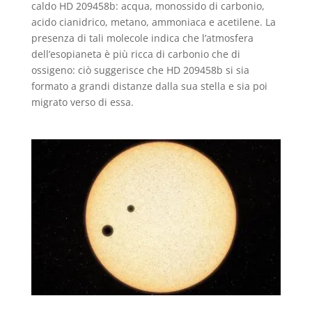
caldo HD 209458b: acqua, monossido di carbonio,
acido cianidrico, metano, ammoniaca e acetilene. La
presenza di tali molecole indica che l’atmosfera
dell’esopianeta è più ricca di carbonio che di
ossigeno: ciò suggerisce che HD 209458b si sia
formato a grandi distanze dalla sua stella e sia poi
migrato verso di essa.