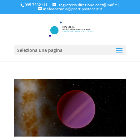
095.7332111
segreteria.direzione.oact@inaf.it
|
inafoacatania@pcert.postecert.it
Seleziona una pagina