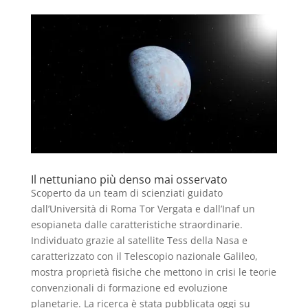
Il nettuniano più denso mai osservato
Scoperto da un team di scienziati guidato
dall’Università di Roma Tor Vergata e dall’Inaf un
esopianeta dalle caratteristiche straordinarie.
Individuato grazie al satellite Tess della Nasa e
caratterizzato con il Telescopio nazionale Galileo,
mostra proprietà fisiche che mettono in crisi le teorie
convenzionali di formazione ed evoluzione
planetarie. La ricerca è stata pubblicata oggi su