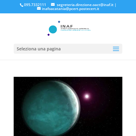
095.7332111
segreteria.direzione.oact@inaf.it
|
inafoacatania@pcert.postecert.it
Seleziona una pagina