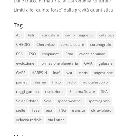
Dalle tracce di maturità all’astronomia culturale
Limiti alle “quinte forze” dalla gravità quantistica
Tag
ASI
Astri
atmosfera
campi magnetici
catalogo
CHEOPS
Cherenkov
corona solare
coronografo
ESA
ESO
esopianeti
Etna
eventi-seminari
evoluzione
formazione planetaria
GAIA
galassie
GAPS
HARPS-N
Inaf
jwst
Metis
migrazione
pianeti
plasma
Plato
radio
radiotelescopio
raggi gamma
risoluzione
Sistema Solare
SKA
Solar Orbiter
Sole
space weather
spettrografo
stelle
TESS
test
TNG
transito
ultravioletto
velocità radiale
Via Lattea