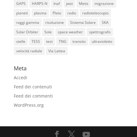
GAPS
HARPS-N
Inaf
jwst
Metis
migrazione
pianeti
plasma
Plato
radio
radiotelescopio
raggi gamma
risoluzione
Sistema Solare
SKA
Solar Orbiter
Sole
space weather
spettrografo
stelle
TESS
test
TNG
transito
ultravioletto
velocità radiale
Via Lattea
Meta
Accedi
Feed dei contenuti
Feed dei commenti
WordPress.org