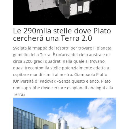
Le 290mila stelle dove Plato
cercherà una Terra 2.0
Svelata la “mappa del tesoro” per trovare il pianeta
gemello della Terra. È un’area del cielo australe di
circa 2200 gradi quadrati nella quale si trovano
quasi trecentomila stelle potenzialmente adatte a
ospitare mondi simili al nostro. Giampaolo Piotto
(Università di Padova): «Senza questo elenco, Plato
non saprebbe dove cercare esopianeti analoghi alla
Terra»