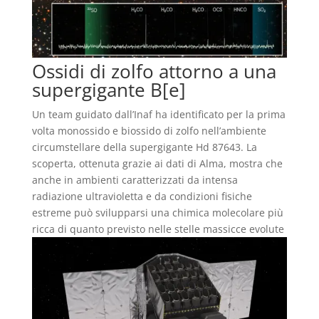
Ossidi di zolfo attorno a una
supergigante B[e]
Un team guidato dall’Inaf ha identificato per la prima
volta monossido e biossido di zolfo nell’ambiente
circumstellare della supergigante Hd 87643. La
scoperta, ottenuta grazie ai dati di Alma, mostra che
anche in ambienti caratterizzati da intensa
radiazione ultravioletta e da condizioni fisiche
estreme può svilupparsi una chimica molecolare più
ricca di quanto previsto nelle stelle massicce evolute