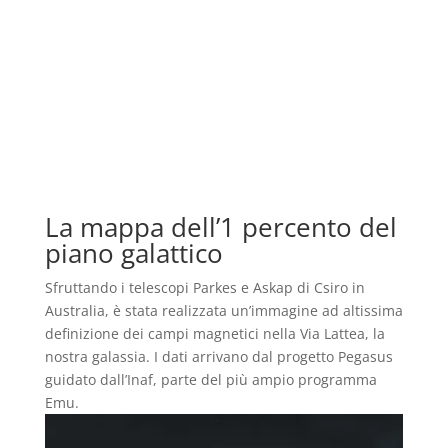
La mappa dell’1 percento del
piano galattico
Sfruttando i telescopi Parkes e Askap di Csiro in
Australia, è stata realizzata un’immagine ad altissima
definizione dei campi magnetici nella Via Lattea, la
nostra galassia. I dati arrivano dal progetto Pegasus
guidato dall’Inaf, parte del più ampio programma
Emu.