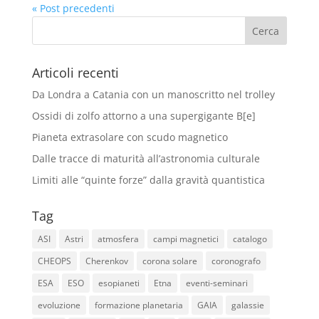
« Post precedenti
Articoli recenti
Da Londra a Catania con un manoscritto nel trolley
Ossidi di zolfo attorno a una supergigante B[e]
Pianeta extrasolare con scudo magnetico
Dalle tracce di maturità all’astronomia culturale
Limiti alle “quinte forze” dalla gravità quantistica
Tag
ASI
Astri
atmosfera
campi magnetici
catalogo
CHEOPS
Cherenkov
corona solare
coronografo
ESA
ESO
esopianeti
Etna
eventi-seminari
evoluzione
formazione planetaria
GAIA
galassie