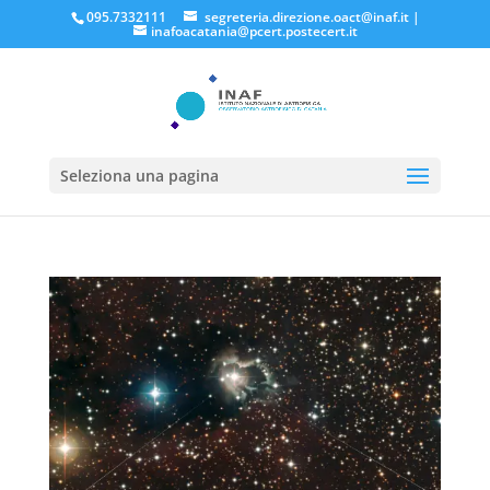
095.7332111
segreteria.direzione.oact@inaf.it
|
inafoacatania@pcert.postecert.it
Seleziona una pagina