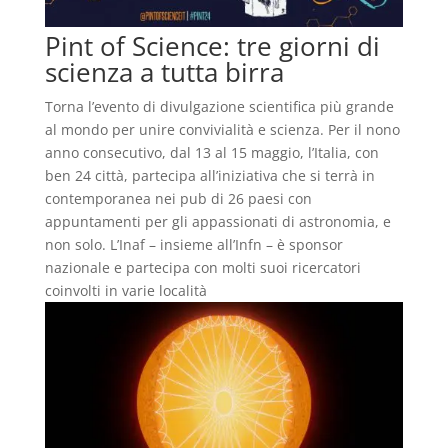
Pint of Science: tre giorni di
scienza a tutta birra
Torna l’evento di divulgazione scientifica più grande
al mondo per unire convivialità e scienza. Per il nono
anno consecutivo, dal 13 al 15 maggio, l’Italia, con
ben 24 città, partecipa all’iniziativa che si terrà in
contemporanea nei pub di 26 paesi con
appuntamenti per gli appassionati di astronomia, e
non solo. L’Inaf – insieme all’Infn – è sponsor
nazionale e partecipa con molti suoi ricercatori
coinvolti in varie località