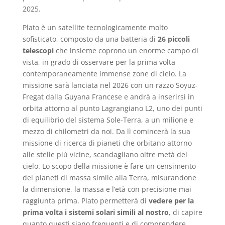
2025.
Plato è un satellite tecnologicamente molto
sofisticato, composto da una batteria di
26 piccoli
telescopi
che insieme coprono un enorme campo di
vista, in grado di osservare per la prima volta
contemporaneamente immense zone di cielo. La
missione sarà lanciata nel 2026 con un razzo Soyuz-
Fregat dalla Guyana Francese e andrà a inserirsi in
orbita attorno al punto Lagrangiano L2, uno dei punti
di equilibrio del sistema Sole-Terra, a un milione e
mezzo di chilometri da noi. Da lì comincerà la sua
missione di ricerca di pianeti che orbitano attorno
alle stelle più vicine, scandagliano oltre metà del
cielo. Lo scopo della missione è fare un censimento
dei pianeti di massa simile alla Terra, misurandone
la dimensione, la massa e l’età con precisione mai
raggiunta prima. Plato permetterà di
vedere per la
prima volta i sistemi solari simili al nostro
, di capire
quanto questi siano frequenti e di comprendere