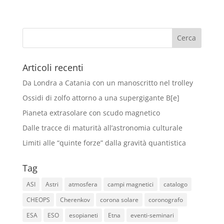
Articoli recenti
Da Londra a Catania con un manoscritto nel trolley
Ossidi di zolfo attorno a una supergigante B[e]
Pianeta extrasolare con scudo magnetico
Dalle tracce di maturità all’astronomia culturale
Limiti alle “quinte forze” dalla gravità quantistica
Tag
ASI
Astri
atmosfera
campi magnetici
catalogo
CHEOPS
Cherenkov
corona solare
coronografo
ESA
ESO
esopianeti
Etna
eventi-seminari