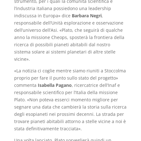
strumento, per i quali la comunità scientifica e
l’industria italiana possiedono una leadership
indiscussa in Europa» dice
Barbara Negri
,
responsabile dell’Unità esplorazione e osservazione
dell’universo dell’Asi. «Plato, che seguirà di qualche
anno la missione Cheops, sposterà la frontiera della
ricerca di possibili pianeti abitabili dal nostro
sistema solare ai sistemi planetari di altre stelle
vicine».
«La notizia ci coglie mentre siamo riuniti a Stoccolma
proprio per fare il punto sullo stato del progetto»
commenta
Isabella Pagano
, ricercatrice dell’Inaf e
responsabile scientifico per l’Italia della missione
Plato. «Non poteva esserci momento migliore per
segnare una data che cambierà la storia sulla ricerca
degli esopianeti nei prossimi decenni. La strada per
trovare pianeti abitabili attorno a stelle vicine a noi è
stata definitivamente tracciata».
Una volta lanciato, Plato sorveglierà quindi un