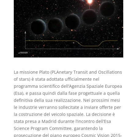
La missione Plato (PLAnetary Transit and Oscillations
of stars) è stata adottata ufficialmente nel
programma scientifico dell’Agenzia Spaziale Europea
(Esa), e passa quindi dalla fase progettuale a quella
definitiva della sua realizzazione. Nei prossimi mesi
le industrie verranno sollecitate a inviare offerte per
la costruzione del veicolo spaziale. La decisione è
stata presa a Madrid durante l’incontro dell’Esa
Science Program Committee, garantendo la
prosecuzione del piano europeo Cosmic Vision 2015-