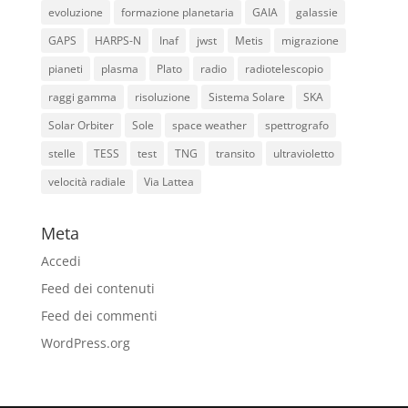
evoluzione
formazione planetaria
GAIA
galassie
GAPS
HARPS-N
Inaf
jwst
Metis
migrazione
pianeti
plasma
Plato
radio
radiotelescopio
raggi gamma
risoluzione
Sistema Solare
SKA
Solar Orbiter
Sole
space weather
spettrografo
stelle
TESS
test
TNG
transito
ultravioletto
velocità radiale
Via Lattea
Meta
Accedi
Feed dei contenuti
Feed dei commenti
WordPress.org