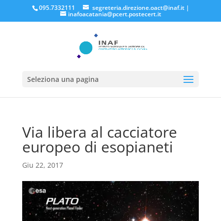
095.7332111
segreteria.direzione.oact@inaf.it
|
inafoacatania@pcert.postecert.it
Seleziona una pagina
Via libera al cacciatore
europeo di esopianeti
Giu 22, 2017