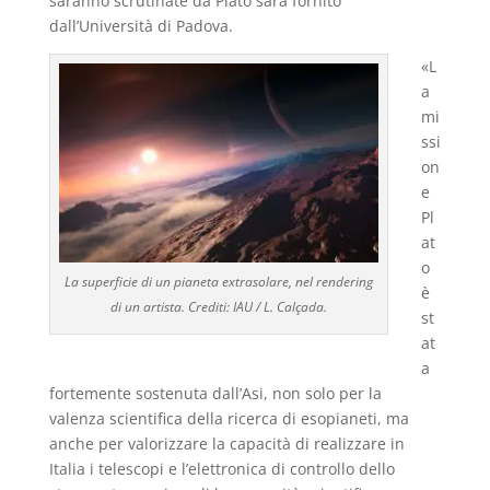
saranno scrutinate da Plato sarà fornito
dall’Università di Padova.
«L
a
mi
ssi
on
e
Pl
at
o
La superficie di un pianeta extrasolare, nel rendering
è
di un artista. Crediti: IAU / L. Calçada.
st
at
a
fortemente sostenuta dall’Asi, non solo per la
valenza scientifica della ricerca di esopianeti, ma
anche per valorizzare la capacità di realizzare in
Italia i telescopi e l’elettronica di controllo dello