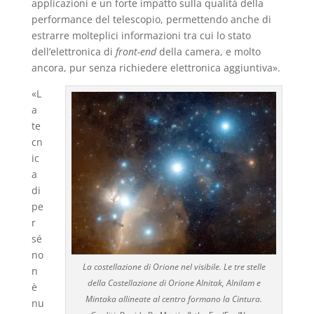
applicazioni e un forte impatto sulla qualità della
performance del telescopio, permettendo anche di
estrarre molteplici informazioni tra cui lo stato
dell’elettronica di
front-end
della camera, e molto
ancora, pur senza richiedere elettronica aggiuntiva».
«L
a
te
cn
ic
a
di
pe
r
sé
no
La costellazione di Orione nel visibile. Le tre stelle
n
della Costellazione di Orione Alnitak, Alnilam e
è
Mintaka allineate al centro formano la Cintura.
nu