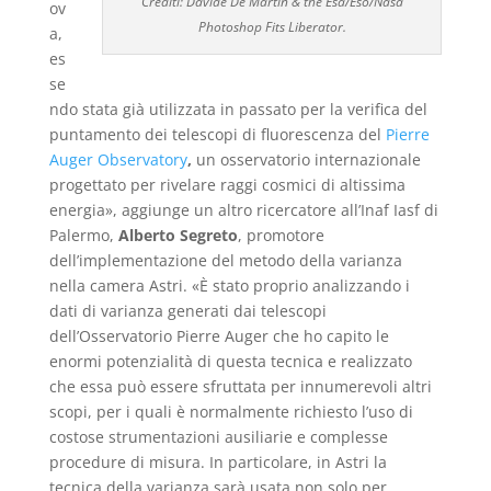
Crediti: Davide De Martin & the Esa/Eso/Nasa
ov
Photoshop Fits Liberator.
a,
es
se
ndo stata già utilizzata in passato per la verifica del
puntamento dei telescopi di fluorescenza del
Pierre
Auger Observatory
,
un osservatorio internazionale
progettato per rivelare raggi cosmici di altissima
energia», aggiunge un altro ricercatore all’Inaf Iasf di
Palermo,
Alberto Segreto
, promotore
dell’implementazione del metodo della varianza
nella camera Astri. «È stato proprio analizzando i
dati di varianza generati dai telescopi
dell’Osservatorio Pierre Auger che ho capito le
enormi potenzialità di questa tecnica e realizzato
che essa può essere sfruttata per innumerevoli altri
scopi, per i quali è normalmente richiesto l’uso di
costose strumentazioni ausiliarie e complesse
procedure di misura. In particolare, in Astri la
tecnica della varianza sarà usata non solo per