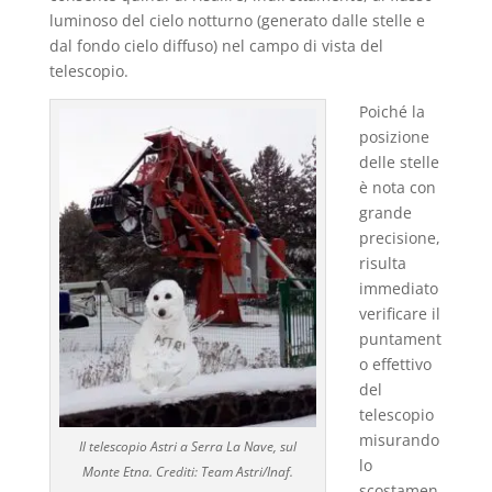
luminoso del cielo notturno (generato dalle stelle e
dal fondo cielo diffuso) nel campo di vista del
telescopio.
Poiché la
posizione
delle stelle
è nota con
grande
precisione,
risulta
immediato
verificare il
puntament
o effettivo
del
telescopio
misurando
Il telescopio Astri a Serra La Nave, sul
lo
Monte Etna. Crediti: Team Astri/Inaf.
scostamen