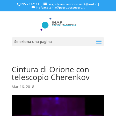
095.7332111
segreteria.direzione.oact@inaf.it
|
inafoacatania@pcert.postecert.it
Seleziona una pagina
Cintura di Orione con
telescopio Cherenkov
Mar 16, 2018