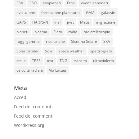
ESA
ESO
esopianeti
Etna
eventi-seminari
evoluzione
formazione planetaria
GAIA
galassie
GAPS
HARPS-N
Inaf
jwst
Metis
migrazione
pianeti
plasma
Plato
radio
radiotelescopio
raggi gamma
risoluzione
Sistema Solare
SKA
Solar Orbiter
Sole
space weather
spettrografo
stelle
TESS
test
TNG
transito
ultravioletto
velocità radiale
Via Lattea
Meta
Accedi
Feed dei contenuti
Feed dei commenti
WordPress.org