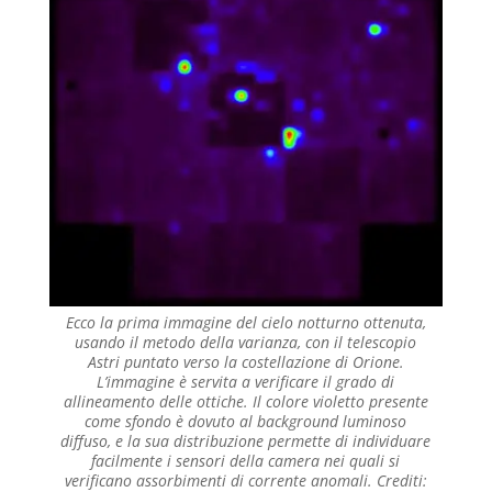
Ecco la prima immagine del cielo notturno ottenuta,
usando il metodo della varianza, con il telescopio
Astri puntato verso la costellazione di Orione.
L’immagine è servita a verificare il grado di
allineamento delle ottiche. Il colore violetto presente
come sfondo è dovuto al background luminoso
diffuso, e la sua distribuzione permette di individuare
facilmente i sensori della camera nei quali si
verificano assorbimenti di corrente anomali. Crediti: