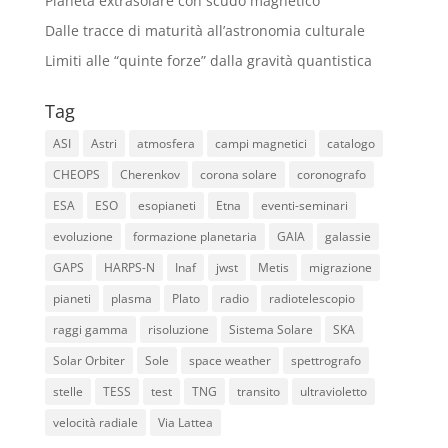
Pianeta extrasolare con scudo magnetico
Dalle tracce di maturità all’astronomia culturale
Limiti alle “quinte forze” dalla gravità quantistica
Tag
ASI
Astri
atmosfera
campi magnetici
catalogo
CHEOPS
Cherenkov
corona solare
coronografo
ESA
ESO
esopianeti
Etna
eventi-seminari
evoluzione
formazione planetaria
GAIA
galassie
GAPS
HARPS-N
Inaf
jwst
Metis
migrazione
pianeti
plasma
Plato
radio
radiotelescopio
raggi gamma
risoluzione
Sistema Solare
SKA
Solar Orbiter
Sole
space weather
spettrografo
stelle
TESS
test
TNG
transito
ultravioletto
velocità radiale
Via Lattea