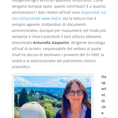
redigendo ogni anno un apposito rendiconto. Come
vengono dunque spesi, questi contributi? E a quanto
ammontano? I dati relativi all’Inaf sono
disponibili sul
sito istituzionale
www.inaf.it
, ma la lettura non è
sempre agevole, trattandosi di documenti
amministrativi, dunque per riassumere nel modo più
semplice e chiaro possibile il loro utilizzo abbiamo
intervistato
Antonella Gasperini
, dirigente tecnologa
all’Inaf di Arcetri, responsabile del settore al quale
l’Inaf ha deciso di destinare i proventi del 5×1000: la
tutela e la valorizzazione del patrimonio storico
scientifico.
Ga
sp
eri
ni,
di
ch
e