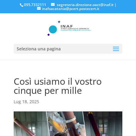
095.7332111
segreteria.direzione.oact@inaf.it
|
inafoacatania@pcert.postecert.it
Seleziona una pagina
Così usiamo il vostro
cinque per mille
Lug 18, 2025