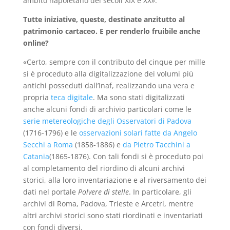
ambito napoletano dei secoli XIX e XX».
Tutte iniziative, queste, destinate anzitutto al
patrimonio cartaceo. E per renderlo fruibile anche
online?
«Certo, sempre con il contributo del cinque per mille
si è proceduto alla digitalizzazione dei volumi più
antichi posseduti dall’Inaf, realizzando una vera e
propria
teca digitale
. Ma sono stati digitalizzati
anche alcuni fondi di archivio particolari come le
serie metereologiche degli Osservatori di Padova
(1716-1796) e le
osservazioni solari fatte da Angelo
Secchi a Roma
(1858-1886) e
da Pietro Tacchini a
Catania
(1865-1876). Con tali fondi si è proceduto poi
al completamento del riordino di alcuni archivi
storici, alla loro inventariazione e al riversamento dei
dati nel portale
Polvere di stelle
. In particolare, gli
archivi di Roma, Padova, Trieste e Arcetri, mentre
altri archivi storici sono stati riordinati e inventariati
con fondi diversi.