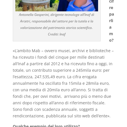
cif
re
pa
Antonella Gasperini, dirigente tecnologa all’Inaf di
rli
Arcetri, responsabile del settore per la tutela e la
a
valorizzazione del patrimonio storico scientifico.
m
Crediti: Inaf
o?
«L’ambito Mab – ovvero musei, archivi e biblioteche –
ha ricevuto i fondi del cinque per mille destinati
all’Inaf a partire dal 2012 e ha ricevuto fino a oggi, in
totale, un contributo superiore a 245mila euro: per
l’esattezza, 247.535,49 euro. La cifra erogata
annualmente ha oscillato fra 15mila e 28mila euro,
con una media di 20mila euro all’anno. Si tratta di
fondi che, per ovvi motivi, arrivano più o meno due
anni dopo rispetto all’anno di riferimento fiscale.
Sono fondi con scadenza annuale, soggetti a
rendicontazione, pubblicata sul sito web dell’ente».
Qualche esempio del loro utilizzo?