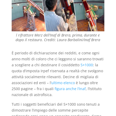
l rifrattore Merz dell’Inaf di Brera, prima, durante e
dopo il restauro. Crediti: Laura Barbalini/Inaf Brera
È periodo di dichiarazione dei redditi, e come ogni
anno molti di coloro che ci leggono si saranno trovati
a scegliere a chi destinare il cosiddetto
5×1000
: la
quota d’imposta Irpef riservata a realtà che svolgono
attività socialmente rilevanti. Decine di migliaia di
associazioni ed enti – l’
ultimo elenco
è lungo oltre
2500 pagine – fra i quali
figura anche l’Inaf
, l’Istituto
nazionale di astrofisica.
Tutti i soggetti beneficiari del 5×1000 sono tenuti a
dimostrare l’impiego delle somme percepite