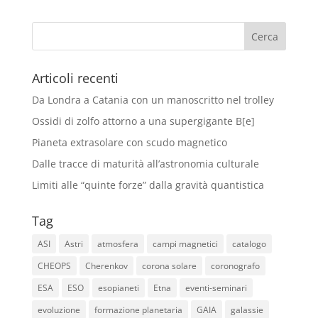
Articoli recenti
Da Londra a Catania con un manoscritto nel trolley
Ossidi di zolfo attorno a una supergigante B[e]
Pianeta extrasolare con scudo magnetico
Dalle tracce di maturità all’astronomia culturale
Limiti alle “quinte forze” dalla gravità quantistica
Tag
ASI
Astri
atmosfera
campi magnetici
catalogo
CHEOPS
Cherenkov
corona solare
coronografo
ESA
ESO
esopianeti
Etna
eventi-seminari
evoluzione
formazione planetaria
GAIA
galassie