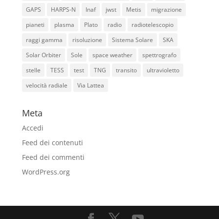
GAPS
HARPS-N
Inaf
jwst
Metis
migrazione
pianeti
plasma
Plato
radio
radiotelescopio
raggi gamma
risoluzione
Sistema Solare
SKA
Solar Orbiter
Sole
space weather
spettrografo
stelle
TESS
test
TNG
transito
ultravioletto
velocità radiale
Via Lattea
Meta
Accedi
Feed dei contenuti
Feed dei commenti
WordPress.org