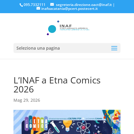
095.7332111
segreteria.direzione.oact@inaf.it
|
inafoacatania@pcert.postecert.it
Seleziona una pagina
L’INAF a Etna Comics
2026
Mag 29, 2026