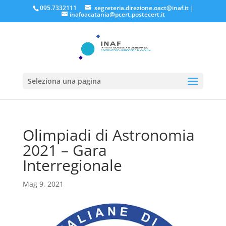
095.7332111
segreteria.direzione.oact@inaf.it
|
inafoacatania@pcert.postecert.it
Seleziona una pagina
Olimpiadi di Astronomia
2021 – Gara
Interregionale
Mag 9, 2021