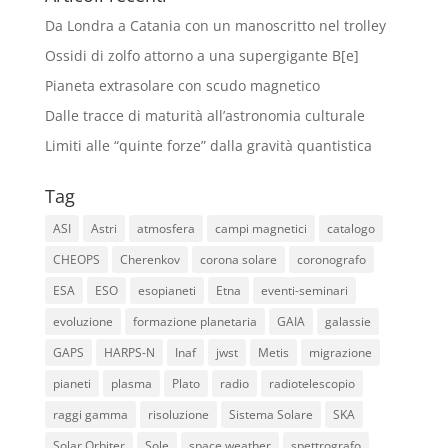
Da Londra a Catania con un manoscritto nel trolley
Ossidi di zolfo attorno a una supergigante B[e]
Pianeta extrasolare con scudo magnetico
Dalle tracce di maturità all’astronomia culturale
Limiti alle “quinte forze” dalla gravità quantistica
Tag
ASI
Astri
atmosfera
campi magnetici
catalogo
CHEOPS
Cherenkov
corona solare
coronografo
ESA
ESO
esopianeti
Etna
eventi-seminari
evoluzione
formazione planetaria
GAIA
galassie
GAPS
HARPS-N
Inaf
jwst
Metis
migrazione
pianeti
plasma
Plato
radio
radiotelescopio
raggi gamma
risoluzione
Sistema Solare
SKA
Solar Orbiter
Sole
space weather
spettrografo