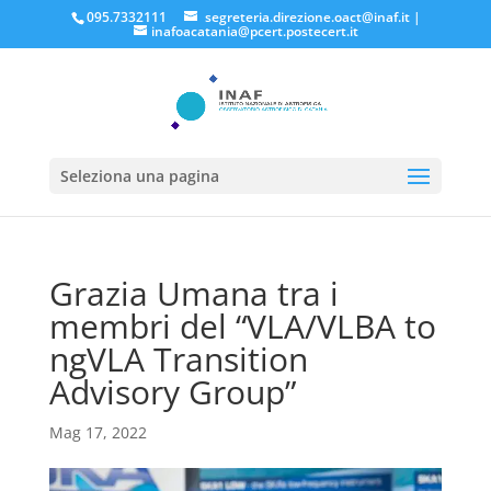
095.7332111
segreteria.direzione.oact@inaf.it
|
inafoacatania@pcert.postecert.it
Seleziona una pagina
Grazia Umana tra i
membri del “VLA/VLBA to
ngVLA Transition
Advisory Group”
Mag 17, 2022