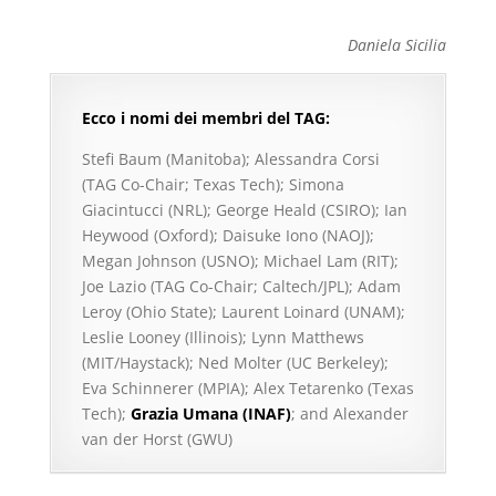
Daniela Sicilia
Ecco i nomi dei membri del TAG:
Stefi Baum (Manitoba); Alessandra Corsi
(TAG Co-Chair; Texas Tech); Simona
Giacintucci (NRL); George Heald (CSIRO); Ian
Heywood (Oxford); Daisuke Iono (NAOJ);
Megan Johnson (USNO); Michael Lam (RIT);
Joe Lazio (TAG Co-Chair; Caltech/JPL); Adam
Leroy (Ohio State); Laurent Loinard (UNAM);
Leslie Looney (Illinois); Lynn Matthews
(MIT/Haystack); Ned Molter (UC Berkeley);
Eva Schinnerer (MPIA); Alex Tetarenko (Texas
Tech);
Grazia Umana (INAF)
; and Alexander
van der Horst (GWU)