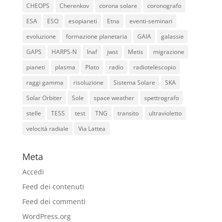
CHEOPS
Cherenkov
corona solare
coronografo
ESA
ESO
esopianeti
Etna
eventi-seminari
evoluzione
formazione planetaria
GAIA
galassie
GAPS
HARPS-N
Inaf
jwst
Metis
migrazione
pianeti
plasma
Plato
radio
radiotelescopio
raggi gamma
risoluzione
Sistema Solare
SKA
Solar Orbiter
Sole
space weather
spettrografo
stelle
TESS
test
TNG
transito
ultravioletto
velocità radiale
Via Lattea
Meta
Accedi
Feed dei contenuti
Feed dei commenti
WordPress.org