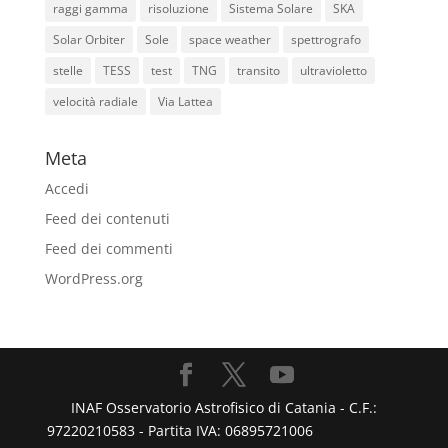
raggi gamma
risoluzione
Sistema Solare
SKA
Solar Orbiter
Sole
space weather
spettrografo
stelle
TESS
test
TNG
transito
ultravioletto
velocità radiale
Via Lattea
Meta
Accedi
Feed dei contenuti
Feed dei commenti
WordPress.org
INAF Osservatorio Astrofisico di Catania - C.F.:
97220210583 - Partita IVA: 06895721006