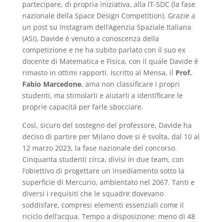
partecipare, di propria iniziativa, alla IT-SD
C (la fase
nazionale della Space Design Competition
). Grazie a
un post su Instagram dell’Agenzia Spaziale Italiana
(ASI), Davide è venuto a conoscenza della
competizione e ne ha subito parlato con il suo ex
docente di Matematica e Fisica, con il quale Davide è
rimasto in ottimi rapporti. Iscritto al Mensa, il
Prof.
Fabio Marcedone
, ama non classificare i propri
studenti, ma stimolarli e aiutarli a identificare le
proprie capacità per farle sbocciare.
Così, sicuro del sostegno del professore, Davide ha
deciso di partire per Milano dove si è svolta, dal 10 al
12 marzo 2023, la fase nazionale del concorso.
Cinquanta studenti circa
,
divisi in due team
,
con
l’obiettivo di progettare un insediamento sotto la
superficie di Mercurio, ambientato nel 2067. Tanti e
diversi i requisiti che le
squadre dovevano
soddisfare, compresi elementi essenziali come il
riciclo dell’acqua. Tempo a disposizione: meno di 48