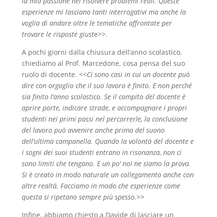
la mia passione nel risolvere problemi reali. Queste
esperienze mi lasciano tanti interrogativi ma anche la
voglia di andare oltre le tematiche affrontate per
trovare le risposte giust
e>>.
A pochi giorni dalla chiusura dell’anno scolastico,
chiediamo al
Prof. Marcedone, cosa pensa del suo
ruolo di docente.
<<
Ci sono casi in cui un docente può
dire con orgoglio che il suo lavoro è finito. E non perché
sia finito l’anno scolastico. Se il compito del docente è
aprire porte, indicare strade, e accompagnare i propri
studenti nei primi passi nel percorrerle, la conclusione
del lavoro può avvenire anche prima del suono
dell’ultima campanella.
Quando la volontà del docente e
i sogni dei suoi studenti entrano in risonanza, non ci
sono limiti che tengano. E un po’ noi ne siamo la prova.
Si è creato in modo naturale un collegamento anche con
altre realtà. Facciamo in modo che esperienze come
questa si ripetano sempre più spesso.
>>
Infine, abbiamo chiesto a Davide di lasciare un