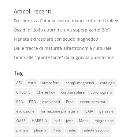
Articoli recenti
Da Londra a Catania con un manoscritto nel trolley
Ossidi di zolfo attorno a una supergigante B[e]
Pianeta extrasolare con scudo magnetico
Dalle tracce di maturità all’astronomia culturale
Limiti alle “quinte forze” dalla gravità quantistica
Tag
ASI
Astri
atmosfera
campi magnetici
catalogo
CHEOPS
Cherenkov
corona solare
coronografo
ESA
ESO
esopianeti
Etna
eventi-seminari
evoluzione
formazione planetaria
GAIA
galassie
GAPS
HARPS-N
Inaf
jwst
Metis
migrazione
pianeti
plasma
Plato
radio
radiotelescopio