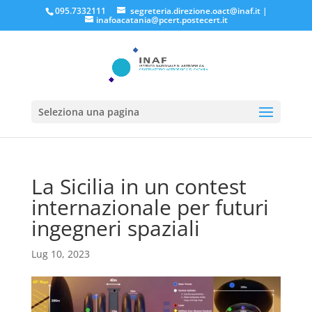
095.7332111
segreteria.direzione.oact@inaf.it
|
inafoacatania@pcert.postecert.it
Seleziona una pagina
La Sicilia in un contest
internazionale per futuri
ingegneri spaziali
Lug 10, 2023