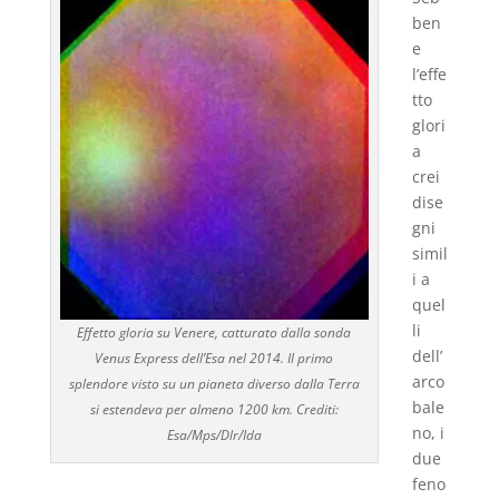
ben
e
l’effe
tto
glori
a
crei
dise
gni
simil
i a
quel
li
Effetto gloria su Venere, catturato dalla sonda
dell’
Venus Express dell’Esa nel 2014. Il primo
arco
splendore visto su un pianeta diverso dalla Terra
bale
si estendeva per almeno 1200 km. Crediti:
no, i
Esa/Mps/Dlr/Ida
due
feno