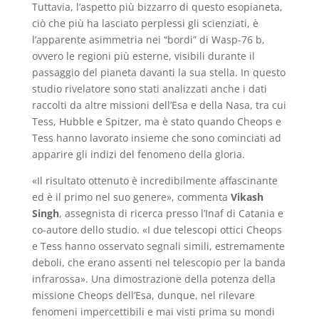
Tuttavia, l’aspetto più bizzarro di questo esopianeta,
ciò che più ha lasciato perplessi gli scienziati, è
l’apparente asimmetria nei “bordi” di Wasp-76 b,
ovvero le regioni più esterne, visibili durante il
passaggio del pianeta davanti la sua stella. In questo
studio rivelatore sono stati analizzati anche i dati
raccolti da altre missioni dell’Esa e della Nasa, tra cui
Tess, Hubble e Spitzer, ma è stato quando Cheops e
Tess hanno lavorato insieme che sono cominciati ad
apparire gli indizi del fenomeno della gloria.
«Il risultato ottenuto è incredibilmente affascinante
ed è il primo nel suo genere», commenta
Vikash
Singh
, assegnista di ricerca presso l’Inaf di Catania e
co-autore dello studio. «I due telescopi ottici Cheops
e Tess hanno osservato segnali simili, estremamente
deboli, che erano assenti nel telescopio per la banda
infrarossa». Una dimostrazione della potenza della
missione Cheops dell’Esa, dunque, nel rilevare
fenomeni impercettibili e mai visti prima su mondi