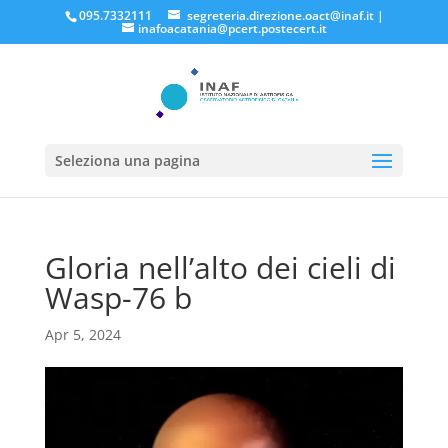
095.7332111
segreteria.direzione.oact@inaf.it
|
inafoacatania@pcert.postecert.it
Seleziona una pagina
Gloria nell’alto dei cieli di
Wasp-76 b
Apr 5, 2024