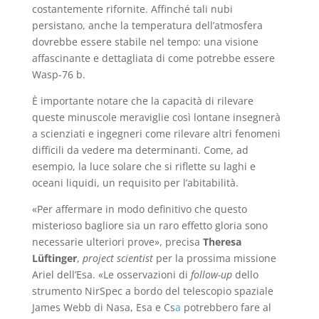
costantemente rifornite. Affinché tali nubi
persistano, anche la temperatura dell’atmosfera
dovrebbe essere stabile nel tempo: una visione
affascinante e dettagliata di come potrebbe essere
Wasp-76 b.
È importante notare che la capacità di rilevare
queste minuscole meraviglie così lontane insegnerà
a scienziati e ingegneri come rilevare altri fenomeni
difficili da vedere ma determinanti. Come, ad
esempio, la luce solare che si riflette su laghi e
oceani liquidi, un requisito per l’abitabilità.
«Per affermare in modo definitivo che questo
misterioso bagliore sia un raro effetto gloria sono
necessarie ulteriori prove», precisa
Theresa
Lüftinger
,
project scientist
per la prossima missione
Ariel dell’Esa. «Le osservazioni di
follow-up
dello
strumento NirSpec a bordo del telescopio spaziale
James Webb di Nasa, Esa e Cs
a
potrebbero fare al