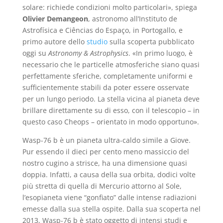
solare: richiede condizioni molto particolari», spiega
Olivier Demangeon
, astronomo all’Instituto de
Astrofísica e Ciências do Espaço, in Portogallo, e
primo autore dello
studio
sulla scoperta pubblicato
oggi su
Astronomy & Astrophysics
. «In primo luogo, è
necessario che le particelle atmosferiche siano quasi
perfettamente sferiche, completamente uniformi e
sufficientemente stabili da poter essere osservate
per un lungo periodo. La stella vicina al pianeta deve
brillare direttamente su di esso, con il telescopio – in
questo caso Cheops – orientato in modo opportuno».
Wasp-76 b è un pianeta ultra-caldo simile a Giove.
Pur essendo il dieci per cento meno massiccio del
nostro cugino a strisce, ha una dimensione quasi
doppia. Infatti, a causa della sua orbita, dodici volte
più stretta di quella di Mercurio attorno al Sole,
l’esopianeta viene “gonfiato” dalle intense radiazioni
emesse dalla sua stella ospite. Dalla sua scoperta nel
2013, Wasp-76 b è stato oggetto di intensi studi e