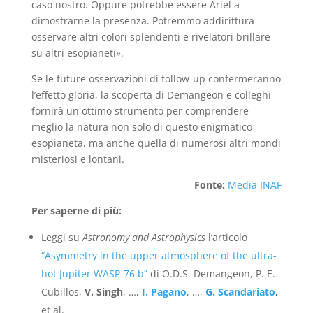
caso nostro. Oppure potrebbe essere Ariel a
dimostrarne la presenza. Potremmo addirittura
osservare altri colori splendenti e rivelatori brillare
su altri esopianeti».
Se le future osservazioni di follow-up confermeranno
l’effetto gloria, la scoperta di Demangeon e colleghi
fornirà un ottimo strumento per comprendere
meglio la natura non solo di questo enigmatico
esopianeta, ma anche quella di numerosi altri mondi
misteriosi e lontani.
Fonte:
Media INAF
Per saperne di più:
Leggi su
Astronomy and Astrophysics
l’articolo
“Asymmetry in the upper atmosphere of the ultra-
hot Jupiter WASP-76 b”
di O.D.S. Demangeon, P. E.
Cubillos,
V. Singh
, …,
I. Pagano
, …,
G. Scandariato
,
et al.