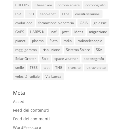
CHEOPS
Cherenkov
corona solare
coronografo
ESA
ESO
esopianeti
Etna
eventi-seminari
evoluzione
formazione planetaria
GAIA
galassie
GAPS
HARPS-N
Inaf
jwst
Metis
migrazione
pianeti
plasma
Plato
radio
radiotelescopio
raggi gamma
risoluzione
Sistema Solare
SKA
Solar Orbiter
Sole
space weather
spettrografo
stelle
TESS
test
TNG
transito
ultravioletto
velocità radiale
Via Lattea
Meta
Accedi
Feed dei contenuti
Feed dei commenti
WordPress.org