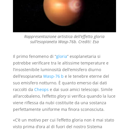
Rappresentazione artistica dell’effetto gloria
sull’esopianeta Wasp-76b. Crediti: Esa
Il primo fenomeno di “
gloria
” esoplanetaria si
potrebbe verificare tra le altissime temperature e
l’insostenibile luminosità dell’emisfero diurno
dell’esopianeta
Wasp-76 b
e le tenebre eterne del
suo emisfero notturno. È quanto emerso dai dati
raccolti da
Cheops
e dai suoi amici telescopi. Simile
all’arcobaleno, l’effetto
glory
si verifica quando la luce
viene riflessa da nubi costituite da una sostanza
perfettamente uniforme ma finora sconosciuta.
«C’è un motivo per cui l’effetto gloria non è mai stato
visto prima d’ora al di fuori del nostro Sistema