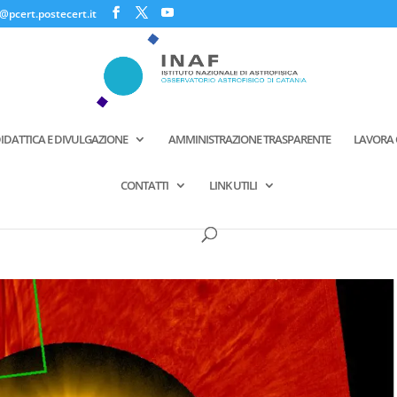
@pcert.postecert.it
IDATTICA E DIVULGAZIONE
AMMINISTRAZIONE TRASPARENTE
LAVORA 
CONTATTI
LINK UTILI