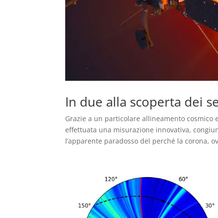
In due alla scoperta dei s
Grazie a un particolare allineamento cosmico e 
effettuata una misurazione innovativa, congiun
l’apparente paradosso del perché la corona, ovv