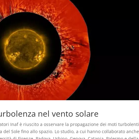
urbolenza nel vento solare
ori Inaf è riuscito a osservare la propagazione dei moti turbolenti
a del Sole fino allo spazio. Lo studio, a cui hanno collaborato anch
niversità di Firenze, Padova, Urbino, Genova, Catania, Palermo e della