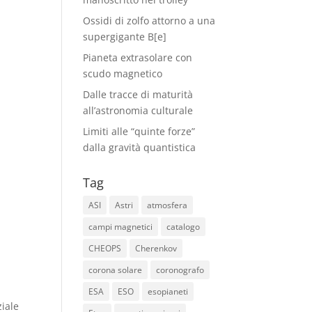
Ossidi di zolfo attorno a una
supergigante B[e]
Pianeta extrasolare con
scudo magnetico
Dalle tracce di maturità
all’astronomia culturale
Limiti alle “quinte forze”
dalla gravità quantistica
Tag
ASI
Astri
atmosfera
campi magnetici
catalogo
CHEOPS
Cherenkov
corona solare
coronografo
ESA
ESO
esopianeti
ziale