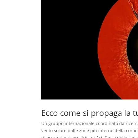
Ecco come si propaga la t
Un gruppo internazionale coordinato da ricercat
vento solare dalle zone più interne della coron
ricercatori e ricercatrici di Asi, Cnr e delle U