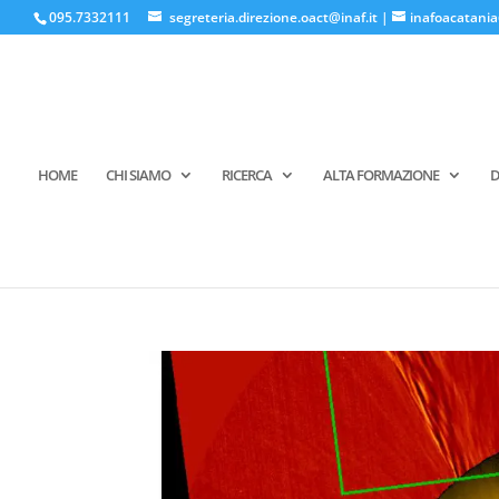
095.7332111
segreteria.direzione.oact@inaf.it
|
inafoacatania
HOME
CHI SIAMO
RICERCA
ALTA FORMAZIONE
D