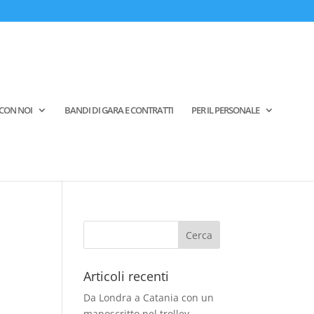
CON NOI
BANDI DI GARA E CONTRATTI
PER IL PERSONALE
Articoli recenti
Da Londra a Catania con un
manoscritto nel trolley