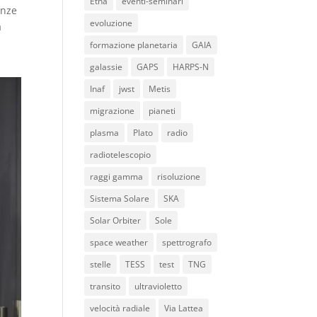
Etna
eventi-seminari
anze
evoluzione
a
formazione planetaria
GAIA
galassie
GAPS
HARPS-N
Inaf
jwst
Metis
migrazione
pianeti
plasma
Plato
radio
radiotelescopio
raggi gamma
risoluzione
Sistema Solare
SKA
Solar Orbiter
Sole
space weather
spettrografo
stelle
TESS
test
TNG
transito
ultravioletto
velocità radiale
Via Lattea