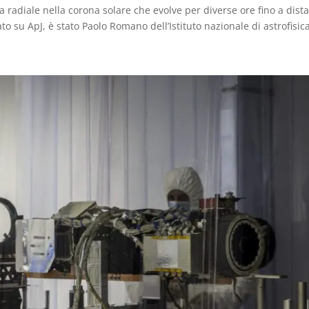
 radiale nella corona solare che evolve per diverse ore fino a dist
ato su ApJ, è stato Paolo Romano dell’Istituto nazionale di astrofisic