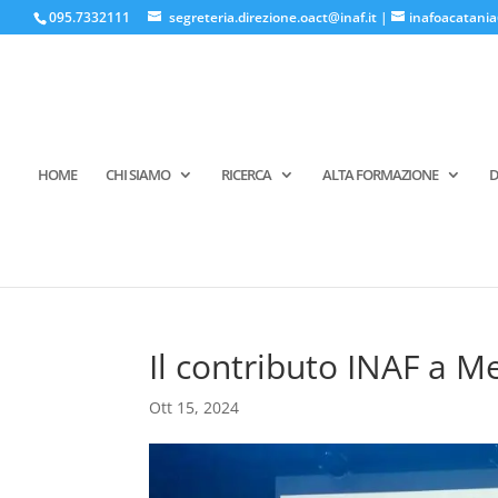
095.7332111
segreteria.direzione.oact@inaf.it
|
inafoacatania
HOME
CHI SIAMO
RICERCA
ALTA FORMAZIONE
D
Il contributo INAF a M
Ott 15, 2024