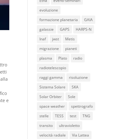
Etna
eventi-seminari
evoluzione
formazione planetaria
GAIA
galassie
GAPS
HARPS-N
Inaf
jwst
Metis
migrazione
pianeti
plasma
Plato
radio
ttro
radiotelescopio
etti
raggi gamma
risoluzione
alla
Sistema Solare
SKA
fico
Solar Orbiter
Sole
nte e
space weather
spettrografo
stelle
TESS
test
TNG
transito
ultravioletto
velocità radiale
Via Lattea