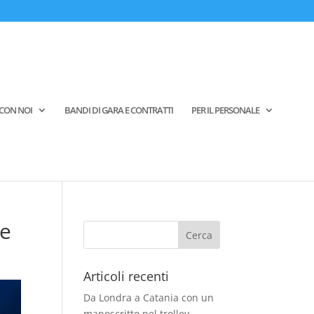
CON NOI
BANDI DI GARA E CONTRATTI
PER IL PERSONALE
me
Articoli recenti
Da Londra a Catania con un
manoscritto nel trolley