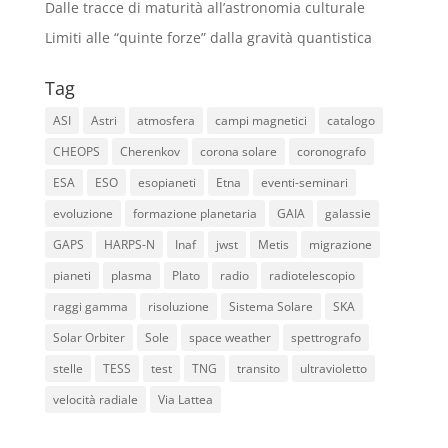
Dalle tracce di maturità all’astronomia culturale
Limiti alle “quinte forze” dalla gravità quantistica
Tag
ASI
Astri
atmosfera
campi magnetici
catalogo
CHEOPS
Cherenkov
corona solare
coronografo
ESA
ESO
esopianeti
Etna
eventi-seminari
evoluzione
formazione planetaria
GAIA
galassie
GAPS
HARPS-N
Inaf
jwst
Metis
migrazione
pianeti
plasma
Plato
radio
radiotelescopio
raggi gamma
risoluzione
Sistema Solare
SKA
Solar Orbiter
Sole
space weather
spettrografo
stelle
TESS
test
TNG
transito
ultravioletto
velocità radiale
Via Lattea