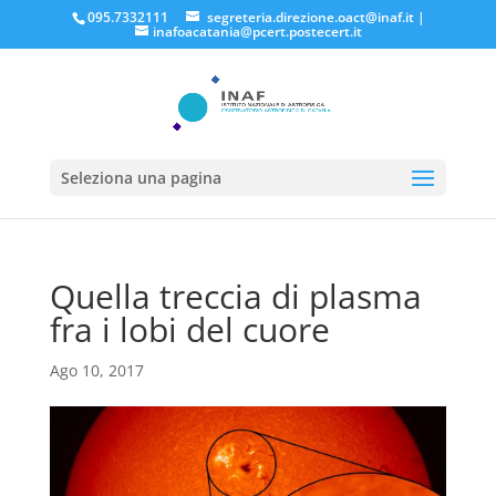
095.7332111
segreteria.direzione.oact@inaf.it
|
inafoacatania@pcert.postecert.it
Seleziona una pagina
Quella treccia di plasma
fra i lobi del cuore
Ago 10, 2017