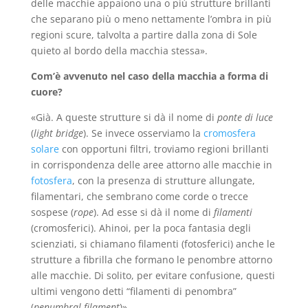
delle macchie appaiono una o più strutture brillanti
che separano più o meno nettamente l’ombra in più
regioni scure, talvolta a partire dalla zona di Sole
quieto al bordo della macchia stessa».
Com’è avvenuto nel caso della macchia a forma di
cuore?
«Già. A queste strutture si dà il nome di
ponte di luce
(
light bridge
). Se invece osserviamo la
cromosfera
solare
con opportuni filtri, troviamo regioni brillanti
in corrispondenza delle aree attorno alle macchie in
fotosfera
, con la presenza di strutture allungate,
filamentari, che sembrano come corde o trecce
sospese (
rope
). Ad esse si dà il nome di
filamenti
(cromosferici). Ahinoi, per la poca fantasia degli
scienziati, si chiamano filamenti (fotosferici) anche le
strutture a fibrilla che formano le penombre attorno
alle macchie. Di solito, per evitare confusione, questi
ultimi vengono detti “filamenti di penombra”
(
penumbral filament
)».