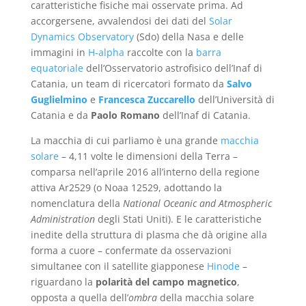
caratteristiche fisiche mai osservate prima. Ad
accorgersene, avvalendosi dei dati del
Solar
Dynamics Observatory
(Sdo) della Nasa e delle
immagini in
H-alpha
raccolte con la
barra
equatoriale
dell’Osservatorio astrofisico dell’Inaf di
Catania, un team di ricercatori formato da
Salvo
Guglielmino
e
Francesca Zuccarello
dell’Università di
Catania e da
Paolo Romano
dell’Inaf di Catania.
La macchia di cui parliamo è una grande
macchia
solare
– 4,11 volte le dimensioni della Terra –
comparsa nell’aprile 2016 all’interno della regione
attiva Ar2529 (o Noaa 12529, adottando la
nomenclatura della
National Oceanic and Atmospheric
Administration
degli Stati Uniti). E le caratteristiche
inedite della struttura di plasma che dà origine alla
forma a cuore – confermate da osservazioni
simultanee con il satellite giapponese
Hinode
–
riguardano la
polarità del campo magnetico
,
opposta a quella dell’
ombra
della macchia solare