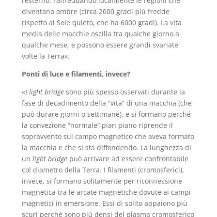
l’esterno, raffreddando localmente le regioni che
diventano ombre (circa 2000 gradi più fredde
rispetto al Sole quieto, che ha 6000 gradi). La vita
media delle macchie oscilla tra qualche giorno a
qualche mese, e possono essere grandi svariate
volte la Terra».
Ponti di luce e filamenti, invece?
«I
light bridge
sono più spesso osservati durante la
fase di decadimento della “vita” di una macchia (che
può durare giorni o settimane), e si formano perché
la convezione “normale” pian piano riprende il
sopravvento sul campo magnetico che aveva formato
la macchia e che si sta diffondendo. La lunghezza di
un
light bridge
può arrivare ad essere confrontabile
col diametro della Terra. I filamenti (cromosferici),
invece, si formano solitamente per riconnessione
magnetica tra le arcate magnetiche dovute ai campi
magnetici in emersione. Essi di solito appaiono più
scuri perché sono più densi del plasma cromosferico