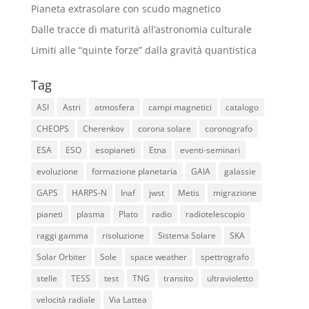
Pianeta extrasolare con scudo magnetico
Dalle tracce di maturità all’astronomia culturale
Limiti alle “quinte forze” dalla gravità quantistica
Tag
ASI
Astri
atmosfera
campi magnetici
catalogo
CHEOPS
Cherenkov
corona solare
coronografo
ESA
ESO
esopianeti
Etna
eventi-seminari
evoluzione
formazione planetaria
GAIA
galassie
GAPS
HARPS-N
Inaf
jwst
Metis
migrazione
pianeti
plasma
Plato
radio
radiotelescopio
raggi gamma
risoluzione
Sistema Solare
SKA
Solar Orbiter
Sole
space weather
spettrografo
stelle
TESS
test
TNG
transito
ultravioletto
velocità radiale
Via Lattea