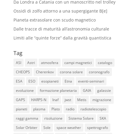
Da Londra a Catania con un manoscritto nel trolley
Ossidi di zolfo attorno a una supergigante B[e]
Pianeta extrasolare con scudo magnetico
Dalle tracce di maturità all’astronomia culturale
Limiti alle “quinte forze” dalla gravità quantistica
Tag
ASI
Astri
atmosfera
campi magnetici
catalogo
CHEOPS
Cherenkov
corona solare
coronografo
ESA
ESO
esopianeti
Etna
eventi-seminari
evoluzione
formazione planetaria
GAIA
galassie
GAPS
HARPS-N
Inaf
jwst
Metis
migrazione
pianeti
plasma
Plato
radio
radiotelescopio
raggi gamma
risoluzione
Sistema Solare
SKA
Solar Orbiter
Sole
space weather
spettrografo