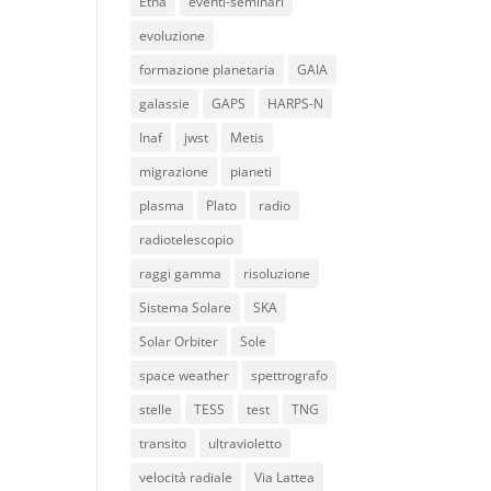
Etna
eventi-seminari
evoluzione
formazione planetaria
GAIA
galassie
GAPS
HARPS-N
Inaf
jwst
Metis
migrazione
pianeti
plasma
Plato
radio
radiotelescopio
raggi gamma
risoluzione
Sistema Solare
SKA
Solar Orbiter
Sole
space weather
spettrografo
stelle
TESS
test
TNG
transito
ultravioletto
velocità radiale
Via Lattea