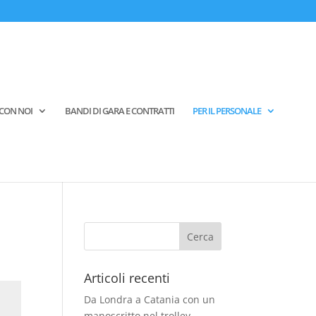
CON NOI
BANDI DI GARA E CONTRATTI
PER IL PERSONALE
Articoli recenti
Da Londra a Catania con un
manoscritto nel trolley