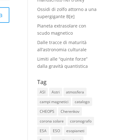
Ossidi di zolfo attorno a una
a
supergigante B[e]
Pianeta extrasolare con
scudo magnetico
Dalle tracce di maturità
all’astronomia culturale
Limiti alle “quinte forze”
dalla gravità quantistica
Tag
ASI
Astri
atmosfera
campi magnetici
catalogo
CHEOPS
Cherenkov
corona solare
coronografo
ESA
ESO
esopianeti