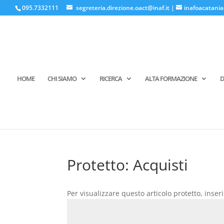
095.7332111
segreteria.direzione.oact@inaf.it
|
inafoacatania
HOME
CHI SIAMO
RICERCA
ALTA FORMAZIONE
D
Protetto: Acquisti
Per visualizzare questo articolo protetto, inser