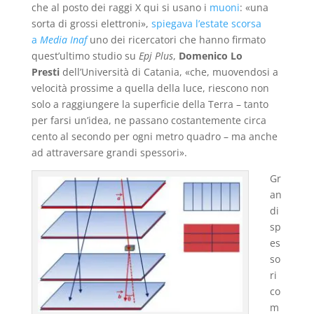
che al posto dei raggi X qui si usano i
muoni
: «una
sorta di grossi elettroni»,
spiegava l’estate scorsa
a
Media Inaf
uno dei ricercatori che hanno firmato
quest’ultimo studio su
Epj Plus
,
Domenico Lo
Presti
dell’Università di Catania, «che, muovendosi a
velocità prossime a quella della luce, riescono non
solo a raggiungere la superficie della Terra – tanto
per farsi un’idea, ne passano costantemente circa
cento al secondo per ogni metro quadro – ma anche
ad attraversare grandi spessori».
Gr
an
di
sp
es
so
ri
co
m