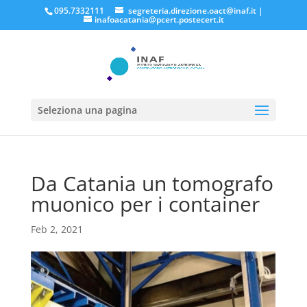
095.7332111
segreteria.direzione.oact@inaf.it
|
inafoacatania@pcert.postecert.it
Seleziona una pagina
Da Catania un tomografo
muonico per i container
Feb 2, 2021