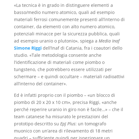
«La tecnica è in grado in distinguere elementi a
basso/medio numero atomico, quali ad esempio
materiali ferrosi comunemente presenti all’interno di
container, da elementi con alto numero atomico,
potenziali minacce per la sicurezza pubblica, quali
ad esempio uranio o plutonio», spiega a
Media Inaf
Simone Riggi
dell’Inaf di Catania, fra i coautori dello
studio. «Tale metodologia consente anche
l’identificazione di materiali come piombo o
tungsteno, che potrebbero essere utilizzati per
schermare – e quindi occultare – materiali radioattivi
all’interno del container».
Ed è infatti proprio con il piombo – «un blocco di
piombo di 20 x 20 x 10 cm», precisa Riggi, «anche
perché reperire uranio in giro non è facile…» – che il
team catanese ha misurato le prestazioni del
prototipo descritto su
EpJ Plus
: un tomografo
muonico con un’area di rilevamento di 18 metri
quadri – sufficiente quindi per ispezionare un