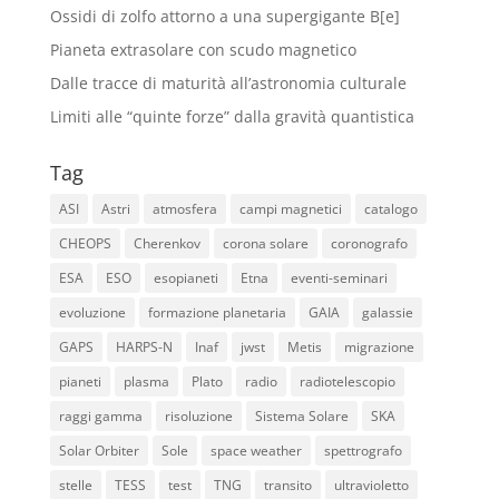
Ossidi di zolfo attorno a una supergigante B[e]
Pianeta extrasolare con scudo magnetico
Dalle tracce di maturità all’astronomia culturale
Limiti alle “quinte forze” dalla gravità quantistica
Tag
ASI
Astri
atmosfera
campi magnetici
catalogo
CHEOPS
Cherenkov
corona solare
coronografo
ESA
ESO
esopianeti
Etna
eventi-seminari
evoluzione
formazione planetaria
GAIA
galassie
GAPS
HARPS-N
Inaf
jwst
Metis
migrazione
pianeti
plasma
Plato
radio
radiotelescopio
raggi gamma
risoluzione
Sistema Solare
SKA
Solar Orbiter
Sole
space weather
spettrografo
stelle
TESS
test
TNG
transito
ultravioletto