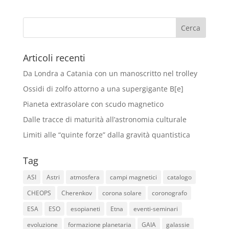
Articoli recenti
Da Londra a Catania con un manoscritto nel trolley
Ossidi di zolfo attorno a una supergigante B[e]
Pianeta extrasolare con scudo magnetico
Dalle tracce di maturità all’astronomia culturale
Limiti alle “quinte forze” dalla gravità quantistica
Tag
ASI
Astri
atmosfera
campi magnetici
catalogo
CHEOPS
Cherenkov
corona solare
coronografo
ESA
ESO
esopianeti
Etna
eventi-seminari
evoluzione
formazione planetaria
GAIA
galassie