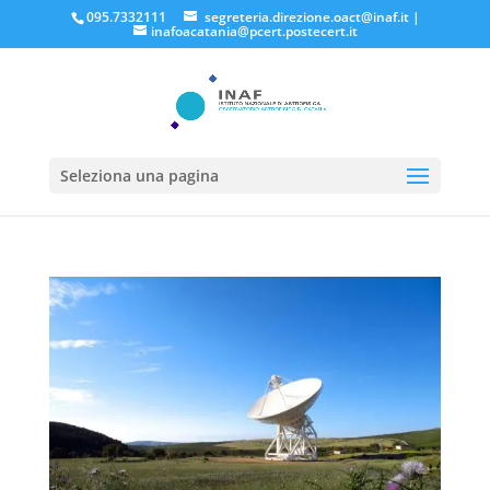
095.7332111
segreteria.direzione.oact@inaf.it
|
inafoacatania@pcert.postecert.it
Seleziona una pagina