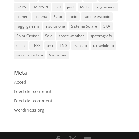
GAPS
HARPS-N
Inaf
jwst
Metis
migrazione
pianeti
plasma
Plato
radio
radiotelescopio
raggi gamma
risoluzione
Sistema Solare
SKA
Solar Orbiter
Sole
space weather
spettrografo
stelle
TESS
test
TNG
transito
ultravioletto
velocità radiale
Via Lattea
Meta
Accedi
Feed dei contenuti
Feed dei commenti
WordPress.org