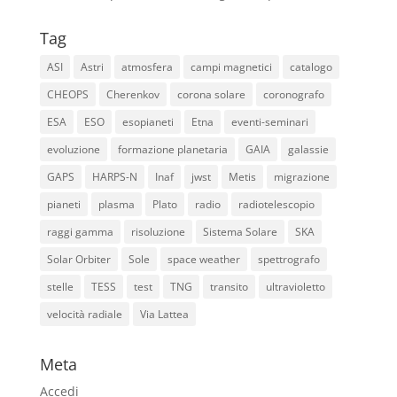
Tag
ASI
Astri
atmosfera
campi magnetici
catalogo
CHEOPS
Cherenkov
corona solare
coronografo
ESA
ESO
esopianeti
Etna
eventi-seminari
evoluzione
formazione planetaria
GAIA
galassie
GAPS
HARPS-N
Inaf
jwst
Metis
migrazione
pianeti
plasma
Plato
radio
radiotelescopio
raggi gamma
risoluzione
Sistema Solare
SKA
Solar Orbiter
Sole
space weather
spettrografo
stelle
TESS
test
TNG
transito
ultravioletto
velocità radiale
Via Lattea
Meta
Accedi