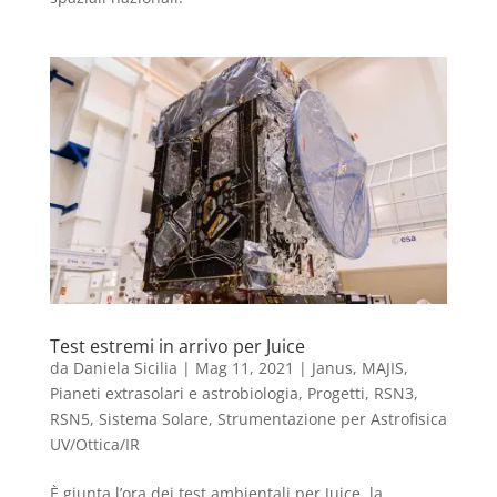
Test estremi in arrivo per Juice
da
Daniela Sicilia
|
Mag 11, 2021
|
Janus
,
MAJIS
,
Pianeti extrasolari e astrobiologia
,
Progetti
,
RSN3
,
RSN5
,
Sistema Solare
,
Strumentazione per Astrofisica
UV/Ottica/IR
È giunta l’ora dei test ambientali per Juice, la