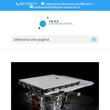
095.7332111
segreteria.direzione.oact@inaf.it
|
inafoacatania@pcert.postecert.it
Seleziona una pagina