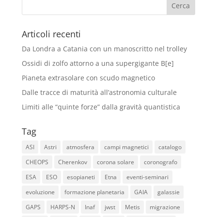
Articoli recenti
Da Londra a Catania con un manoscritto nel trolley
Ossidi di zolfo attorno a una supergigante B[e]
Pianeta extrasolare con scudo magnetico
Dalle tracce di maturità all’astronomia culturale
Limiti alle “quinte forze” dalla gravità quantistica
Tag
ASI
Astri
atmosfera
campi magnetici
catalogo
CHEOPS
Cherenkov
corona solare
coronografo
ESA
ESO
esopianeti
Etna
eventi-seminari
evoluzione
formazione planetaria
GAIA
galassie
GAPS
HARPS-N
Inaf
jwst
Metis
migrazione