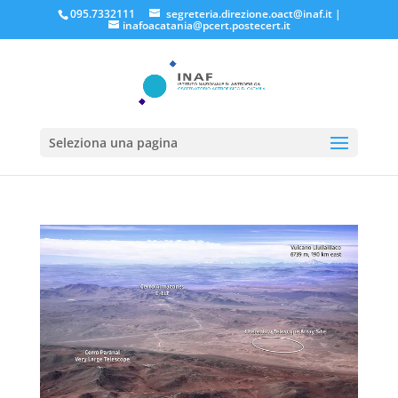
095.7332111
segreteria.direzione.oact@inaf.it
|
inafoacatania@pcert.postecert.it
Seleziona una pagina