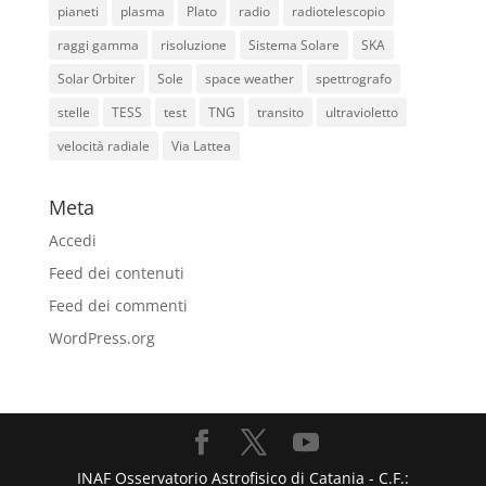
pianeti
plasma
Plato
radio
radiotelescopio
raggi gamma
risoluzione
Sistema Solare
SKA
Solar Orbiter
Sole
space weather
spettrografo
stelle
TESS
test
TNG
transito
ultravioletto
velocità radiale
Via Lattea
Meta
Accedi
Feed dei contenuti
Feed dei commenti
WordPress.org
INAF Osservatorio Astrofisico di Catania - C.F.: