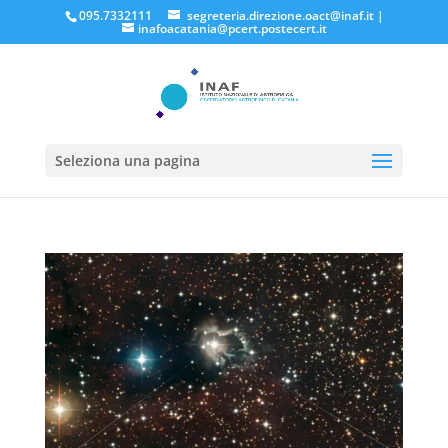
095.7332111
segreteria.direzione.oact@inaf.it
|
inafoacatania@pcert.postecert.it
Seleziona una pagina