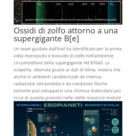
Ossidi di zolfo attorno a una
supergigante B[e]
Un team guidato dall’Inaf ha identificato per la prima
volta monossido e biossido di zolfo nell’ambiente
circumstellare della supergigante Hd 87643. La
scoperta, ottenuta grazie ai dati di Alma, mostra che
anche in ambienti caratterizzati da intensa
radiazione ultravioletta e da condizioni fisiche
estreme può svilupparsi una chimica molecolare più
ricca di quanto previsto nelle stelle massicce evolute