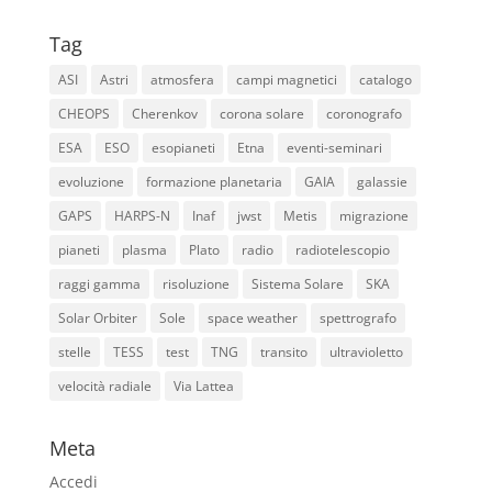
Tag
ASI
Astri
atmosfera
campi magnetici
catalogo
CHEOPS
Cherenkov
corona solare
coronografo
ESA
ESO
esopianeti
Etna
eventi-seminari
evoluzione
formazione planetaria
GAIA
galassie
GAPS
HARPS-N
Inaf
jwst
Metis
migrazione
pianeti
plasma
Plato
radio
radiotelescopio
raggi gamma
risoluzione
Sistema Solare
SKA
Solar Orbiter
Sole
space weather
spettrografo
stelle
TESS
test
TNG
transito
ultravioletto
velocità radiale
Via Lattea
Meta
Accedi