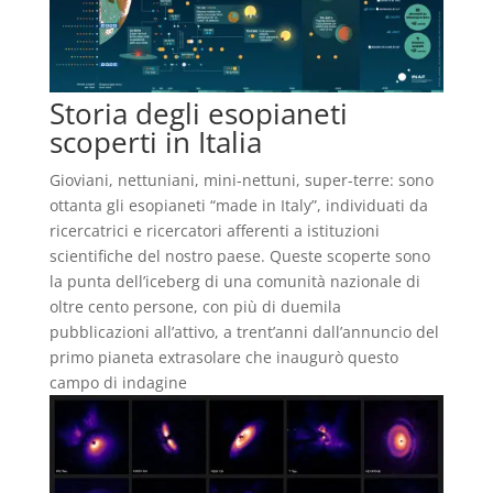
Storia degli esopianeti
scoperti in Italia
Gioviani, nettuniani, mini-nettuni, super-terre: sono
ottanta gli esopianeti “made in Italy”, individuati da
ricercatrici e ricercatori afferenti a istituzioni
scientifiche del nostro paese. Queste scoperte sono
la punta dell’iceberg di una comunità nazionale di
oltre cento persone, con più di duemila
pubblicazioni all’attivo, a trent’anni dall’annuncio del
primo pianeta extrasolare che inaugurò questo
campo di indagine