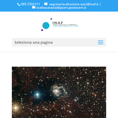
095.7332111
segreteria.direzione.oact@inaf.it
|
inafoacatania@pcert.postecert.it
Seleziona una pagina