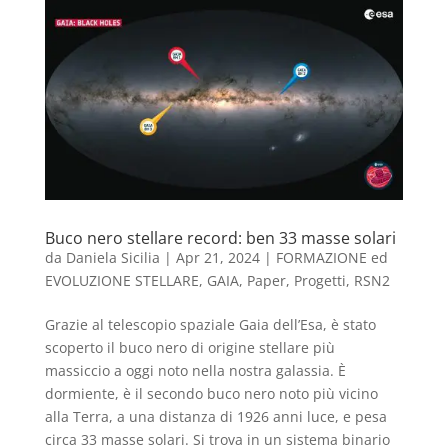
Buco nero stellare record: ben 33 masse solari
da
Daniela Sicilia
|
Apr 21, 2024
|
FORMAZIONE ed
EVOLUZIONE STELLARE
,
GAIA
,
Paper
,
Progetti
,
RSN2
Grazie al telescopio spaziale Gaia dell’Esa, è stato
scoperto il buco nero di origine stellare più
massiccio a oggi noto nella nostra galassia. È
dormiente, è il secondo buco nero noto più vicino
alla Terra, a una distanza di 1926 anni luce, e pesa
circa 33 masse solari. Si trova in un sistema binario