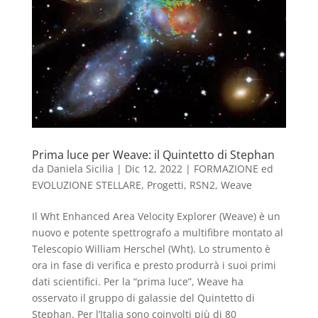
Prima luce per Weave: il Quintetto di Stephan
da
Daniela Sicilia
|
Dic 12, 2022
|
FORMAZIONE ed
EVOLUZIONE STELLARE
,
Progetti
,
RSN2
,
Weave
Il Wht Enhanced Area Velocity Explorer (Weave) è un
nuovo e potente spettrografo a multifibre montato al
Telescopio William Herschel (Wht). Lo strumento è
ora in fase di verifica e presto produrrà i suoi primi
dati scientifici. Per la “prima luce”, Weave ha
osservato il gruppo di galassie del Quintetto di
Stephan. Per l’Italia sono coinvolti più di 80