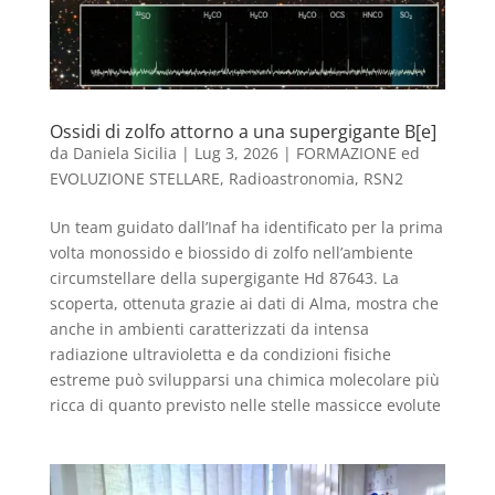
Ossidi di zolfo attorno a una supergigante B[e]
da
Daniela Sicilia
|
Lug 3, 2026
|
FORMAZIONE ed
EVOLUZIONE STELLARE
,
Radioastronomia
,
RSN2
Un team guidato dall’Inaf ha identificato per la prima
volta monossido e biossido di zolfo nell’ambiente
circumstellare della supergigante Hd 87643. La
scoperta, ottenuta grazie ai dati di Alma, mostra che
anche in ambienti caratterizzati da intensa
radiazione ultravioletta e da condizioni fisiche
estreme può svilupparsi una chimica molecolare più
ricca di quanto previsto nelle stelle massicce evolute