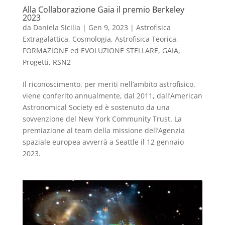
Alla Collaborazione Gaia il premio Berkeley
2023
da
Daniela Sicilia
|
Gen 9, 2023
|
Astrofisica
Extragalattica, Cosmologia, Astrofisica Teorica
,
FORMAZIONE ed EVOLUZIONE STELLARE
,
GAIA
,
Progetti
,
RSN2
Il riconoscimento, per meriti nell’ambito astrofisico,
viene conferito annualmente, dal 2011, dall’American
Astronomical Society ed è sostenuto da una
sovvenzione del New York Community Trust. La
premiazione al team della missione dell’Agenzia
spaziale europea avverrà a Seattle il 12 gennaio
2023.