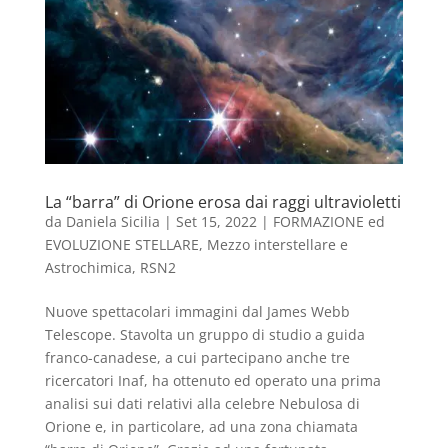
La “barra” di Orione erosa dai raggi ultravioletti
da
Daniela Sicilia
|
Set 15, 2022
|
FORMAZIONE ed
EVOLUZIONE STELLARE
,
Mezzo interstellare e
Astrochimica
,
RSN2
Nuove spettacolari immagini dal James Webb
Telescope. Stavolta un gruppo di studio a guida
franco-canadese, a cui partecipano anche tre
ricercatori Inaf, ha ottenuto ed operato una prima
analisi sui dati relativi alla celebre Nebulosa di
Orione e, in particolare, ad una zona chiamata