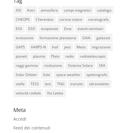
Tag
ASI
Astri
atmosfera
campi magnetici
catalogo
CHEOPS
Cherenkov
corona solare
coronografo
ESA
ESO
esopianeti
Etna
eventi-seminari
evoluzione
formazione planetaria
GAIA
galassie
GAPS
HARPS-N
Inaf
jwst
Metis
migrazione
pianeti
plasma
Plato
radio
radiotelescopio
raggi gamma
risoluzione
Sistema Solare
SKA
Solar Orbiter
Sole
space weather
spettrografo
stelle
TESS
test
TNG
transito
ultravioletto
velocità radiale
Via Lattea
Meta
Accedi
Feed dei contenuti