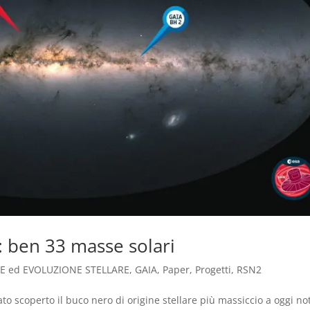
: ben 33 masse solari
 ed EVOLUZIONE STELLARE
,
GAIA
,
Paper
,
Progetti
,
RSN2
tato scoperto il buco nero di origine stellare più massiccio a oggi no