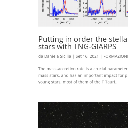
Putting in order the stell
stars with TNG-GIARPS
da
Daniela Sicilia
|
Set 16, 2021
|
FORMAZIONE
The mass-accretion rate is a crucial parameter 
mass stars, and has an important impact for pl
young stars, most of them of the T Tauri...