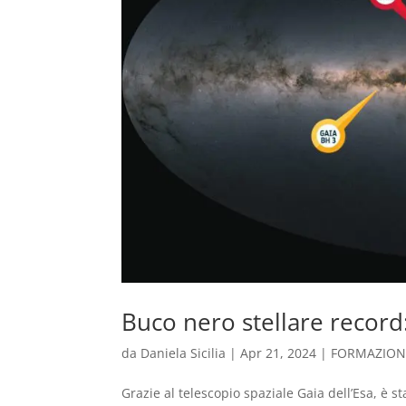
Buco nero stellare record
da
Daniela Sicilia
|
Apr 21, 2024
|
FORMAZIONE
Grazie al telescopio spaziale Gaia dell’Esa, è s