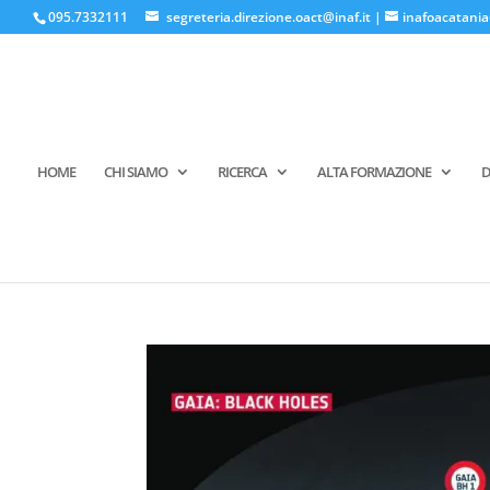
095.7332111
segreteria.direzione.oact@inaf.it
|
inafoacatania
HOME
CHI SIAMO
RICERCA
ALTA FORMAZIONE
D