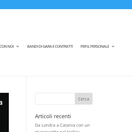
CON NOI
BANDI DI GARA E CONTRATTI
PER IL PERSONALE
Articoli recenti
Da Londra a Catania con un
manoscritto nel trolley