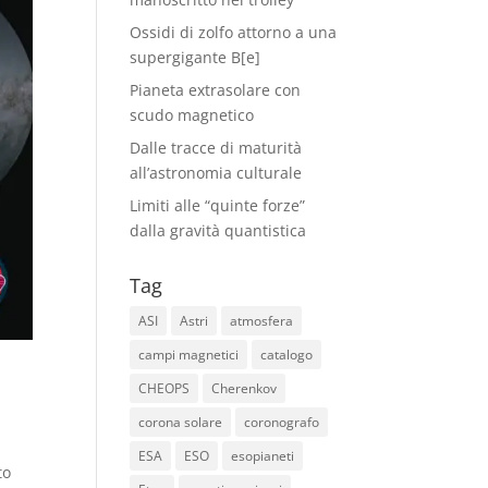
Ossidi di zolfo attorno a una
supergigante B[e]
Pianeta extrasolare con
scudo magnetico
Dalle tracce di maturità
all’astronomia culturale
Limiti alle “quinte forze”
dalla gravità quantistica
Tag
ASI
Astri
atmosfera
campi magnetici
catalogo
CHEOPS
Cherenkov
corona solare
coronografo
ESA
ESO
esopianeti
to