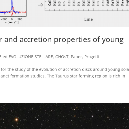
ar and accretion properties of young
 ed EVOLUZIONE STELLARE
,
GHOsT
,
Paper
,
Progetti
for the study of the evolution of accretion discs around young sola
anet formation studies. The Taurus star forming region is rich in