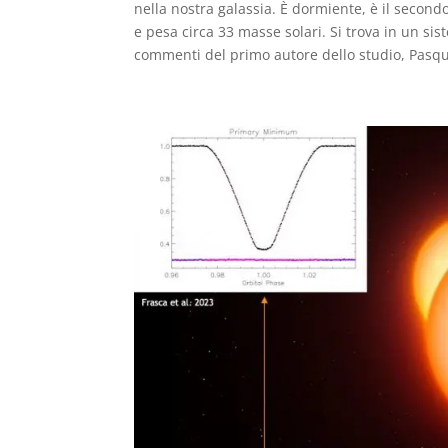
nella nostra galassia. È dormiente, è il second
e pesa circa 33 masse solari. Si trova in un si
commenti del primo autore dello studio, Pasqu