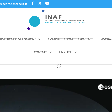
@pcert.postecert.it
IDATTICA E DIVULGAZIONE
AMMINISTRAZIONE TRASPARENTE
LAVORA 
CONTATTI
LINK UTILI