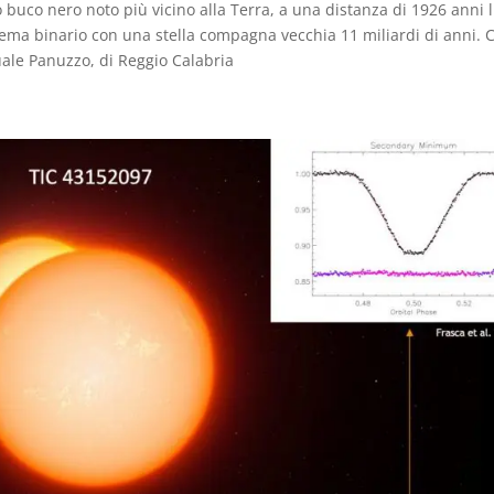
o buco nero noto più vicino alla Terra, a una distanza di 1926 anni 
stema binario con una stella compagna vecchia 11 miliardi di anni. C
ale Panuzzo, di Reggio Calabria