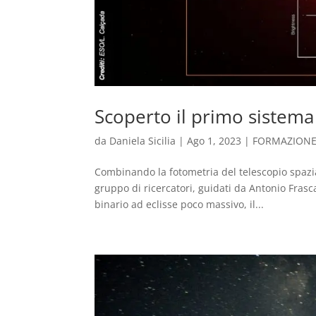
Scoperto il primo sistema
da
Daniela Sicilia
|
Ago 1, 2023
|
FORMAZIONE
Combinando la fotometria del telescopio spazia
gruppo di ricercatori, guidati da Antonio Frasc
binario ad eclisse poco massivo, il...