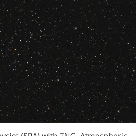
hysics (SPA) with TNG. Atmospheric