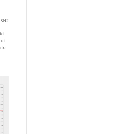
RSN2
ici
 di
ato