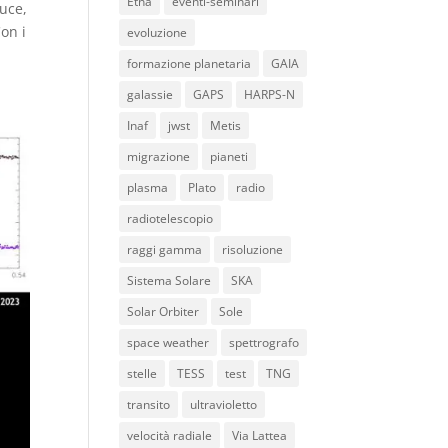
Etna
eventi-seminari
luce,
on i
evoluzione
formazione planetaria
GAIA
galassie
GAPS
HARPS-N
Inaf
jwst
Metis
migrazione
pianeti
plasma
Plato
radio
radiotelescopio
raggi gamma
risoluzione
Sistema Solare
SKA
Solar Orbiter
Sole
space weather
spettrografo
stelle
TESS
test
TNG
transito
ultravioletto
velocità radiale
Via Lattea