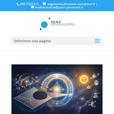
095.7332111
segreteria.direzione.oact@inaf.it
|
inafoacatania@pcert.postecert.it
Seleziona una pagina