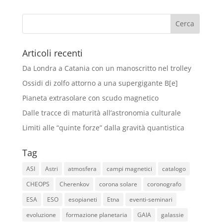
Articoli recenti
Da Londra a Catania con un manoscritto nel trolley
Ossidi di zolfo attorno a una supergigante B[e]
Pianeta extrasolare con scudo magnetico
Dalle tracce di maturità all’astronomia culturale
Limiti alle “quinte forze” dalla gravità quantistica
Tag
ASI
Astri
atmosfera
campi magnetici
catalogo
CHEOPS
Cherenkov
corona solare
coronografo
ESA
ESO
esopianeti
Etna
eventi-seminari
evoluzione
formazione planetaria
GAIA
galassie