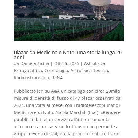
Blazar da Medicina e Noto: una storia lunga 20
anni
da
Daniela Sicilia
|
Ott 16, 2025
|
Astrofisica
Extragalattica, Cosmologia, Astrofisica Teorica
,
Radioastronomia
,
RSN4
Pubblicato ieri su A&A un catalogo con circa 20mila
misure di densità di flusso di 47 blazar osservati dal
2024, una volta al mese, con i radiotelescopi Inaf di
Medicina e di Noto. Nicola Marchili (Inaf): «Rendere
pubblici i dati è un servizio all’intera comunità
astronomica, un servizio fruttuoso, che permette a
gruppi diversi di svolgere la propria analisi e trarne