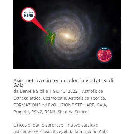
Asimmetrica e in technicolor: la Via Lattea di
Gaia
da
Daniela Sicilia
|
Giu 13, 2022
|
Astrofisica
Extragalattica, Cosmologia, Astrofisica Teorica
,
FORMAZIONE ed EVOLUZIONE STELLARE
,
GAIA
,
Progetti
,
RSN2
,
RSN3
,
Sistema Solare
È ricco di dati e sorprese il nuovo catalogo
astronomico rilasciato oggi dalla missione Gaia