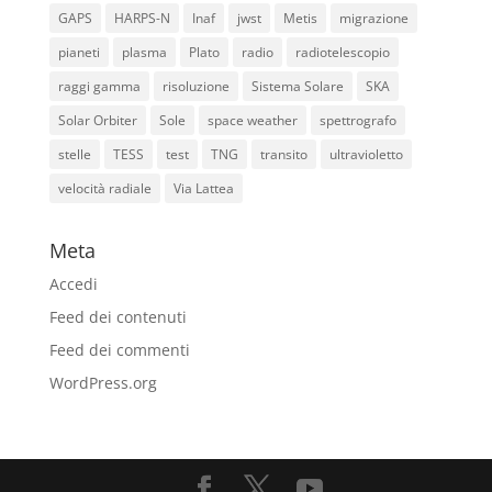
GAPS
HARPS-N
Inaf
jwst
Metis
migrazione
pianeti
plasma
Plato
radio
radiotelescopio
raggi gamma
risoluzione
Sistema Solare
SKA
Solar Orbiter
Sole
space weather
spettrografo
stelle
TESS
test
TNG
transito
ultravioletto
velocità radiale
Via Lattea
Meta
Accedi
Feed dei contenuti
Feed dei commenti
WordPress.org