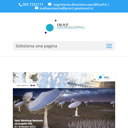
095.7332111
segreteria.direzione.oact@inaf.it
|
inafoacatania@pcert.postecert.it
Seleziona una pagina