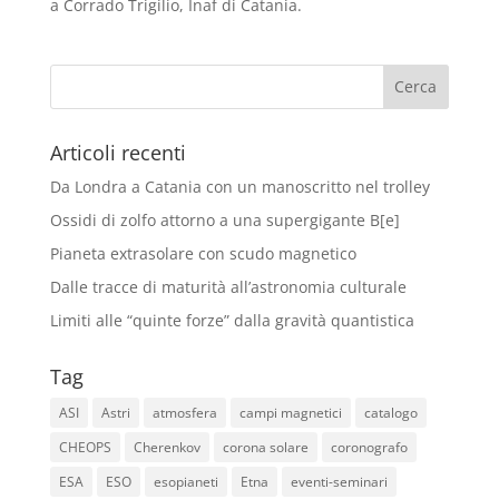
a Corrado Trigilio, Inaf di Catania.
Articoli recenti
Da Londra a Catania con un manoscritto nel trolley
Ossidi di zolfo attorno a una supergigante B[e]
Pianeta extrasolare con scudo magnetico
Dalle tracce di maturità all’astronomia culturale
Limiti alle “quinte forze” dalla gravità quantistica
Tag
ASI
Astri
atmosfera
campi magnetici
catalogo
CHEOPS
Cherenkov
corona solare
coronografo
ESA
ESO
esopianeti
Etna
eventi-seminari