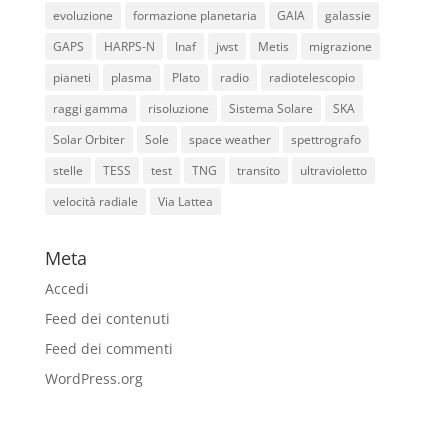
evoluzione
formazione planetaria
GAIA
galassie
GAPS
HARPS-N
Inaf
jwst
Metis
migrazione
pianeti
plasma
Plato
radio
radiotelescopio
raggi gamma
risoluzione
Sistema Solare
SKA
Solar Orbiter
Sole
space weather
spettrografo
stelle
TESS
test
TNG
transito
ultravioletto
velocità radiale
Via Lattea
Meta
Accedi
Feed dei contenuti
Feed dei commenti
WordPress.org