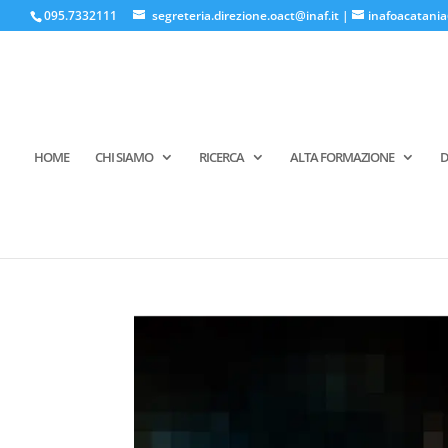
095.7332111
segreteria.direzione.oact@inaf.it
|
inafoacatania
HOME
CHI SIAMO
RICERCA
ALTA FORMAZIONE
D