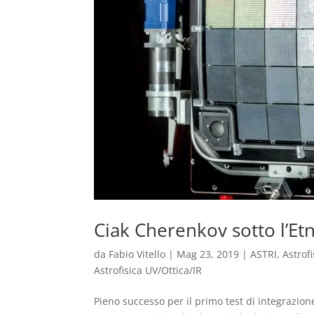
Ciak Cherenkov sotto l’Et
da
Fabio Vitello
|
Mag 23, 2019
|
ASTRI
,
Astrofi
Astrofisica UV/Ottica/IR
Pieno successo per il primo test di integrazio