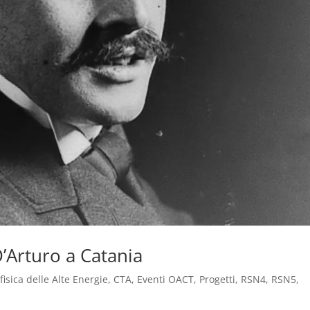
D’Arturo a Catania
fisica delle Alte Energie
,
CTA
,
Eventi OACT
,
Progetti
,
RSN4
,
RSN5
,