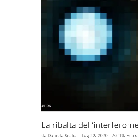
La ribalta dell’interferome
da
Daniela Sicilia
|
Lug 22, 2020
|
ASTRI
,
Astro