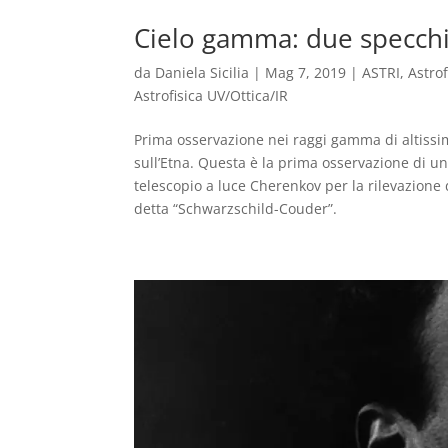
Cielo gamma: due specchi
da
Daniela Sicilia
|
Mag 7, 2019
|
ASTRI
,
Astrof
Astrofisica UV/Ottica/IR
Prima osservazione nei raggi gamma di altissim
sull’Etna. Questa è la prima osservazione di u
telescopio a luce Cherenkov per la rilevazione
detta “Schwarzschild-Couder”.