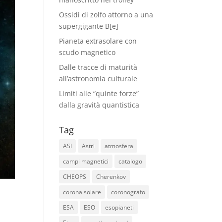
Ossidi di zolfo attorno a una
supergigante B[e]
Pianeta extrasolare con
scudo magnetico
Dalle tracce di maturità
all’astronomia culturale
Limiti alle “quinte forze”
dalla gravità quantistica
Tag
ASI
Astri
atmosfera
campi magnetici
catalogo
CHEOPS
Cherenkov
corona solare
coronografo
ESA
ESO
esopianeti