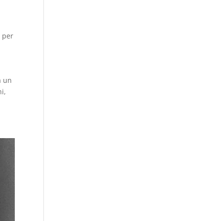
 per
n
a un
i,