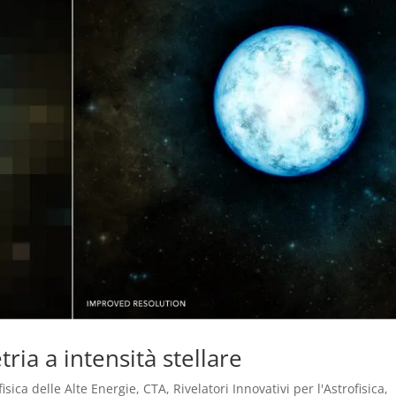
tria a intensità stellare
fisica delle Alte Energie
,
CTA
,
Rivelatori Innovativi per l'Astrofisica
,