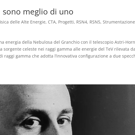
 sono meglio di uno
isica delle Alte Energie
,
CTA
,
Progetti
,
RSN4
,
RSN5
,
Strumentazione
a energia della Nebulosa del Granchio con il telescopio Astri-Hor
na sorgente celeste nei raggi gamma alle energie del TeV rilevata d
 di raggi gamma che adotta l’innovativa configurazione a due specch