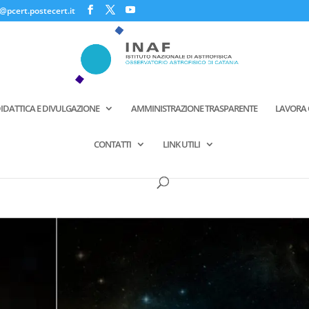
@pcert.postecert.it
IDATTICA E DIVULGAZIONE
AMMINISTRAZIONE TRASPARENTE
LAVORA 
CONTATTI
LINK UTILI