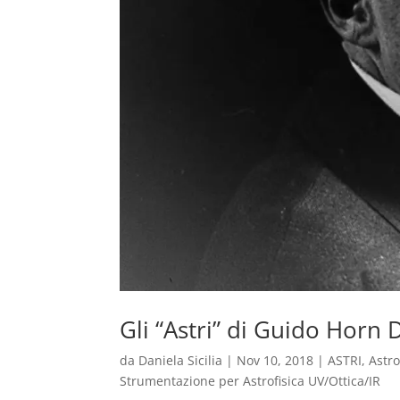
Gli “Astri” di Guido Horn 
da
Daniela Sicilia
|
Nov 10, 2018
|
ASTRI
,
Astro
Strumentazione per Astrofisica UV/Ottica/IR