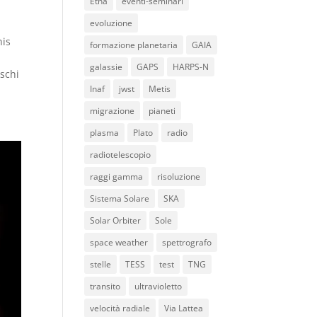
Etna
eventi-seminari
evoluzione
nis
formazione planetaria
GAIA
galassie
GAPS
HARPS-N
eschi
Inaf
jwst
Metis
migrazione
pianeti
plasma
Plato
radio
radiotelescopio
raggi gamma
risoluzione
Sistema Solare
SKA
Solar Orbiter
Sole
space weather
spettrografo
stelle
TESS
test
TNG
transito
ultravioletto
velocità radiale
Via Lattea