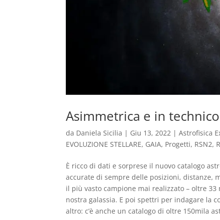
Asimmetrica e in technicol
da
Daniela Sicilia
|
Giu 13, 2022
|
Astrofisica E
EVOLUZIONE STELLARE
,
GAIA
,
Progetti
,
RSN2
,
È ricco di dati e sorprese il nuovo catalogo ast
accurate di sempre delle posizioni, distanze, m
il più vasto campione mai realizzato – oltre 33 mi
nostra galassia. E poi spettri per indagare la c
altro: c’è anche un catalogo di oltre 150mila a