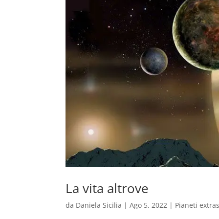
La vita altrove
da
Daniela Sicilia
|
Ago 5, 2022
|
Pianeti extra