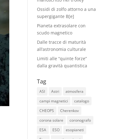
Ossidi di zolfo attorno a una
supergigante B[e]
Pianeta extrasolare con
scudo magnetico
Dalle tracce di maturità
all’astronomia culturale
Limiti alle “quinte forze”
dalla gravità quantistica
Tag
ASI
Astri
atmosfera
campi magnetici
catalogo
CHEOPS
Cherenkov
corona solare
coronografo
ESA
ESO
esopianeti