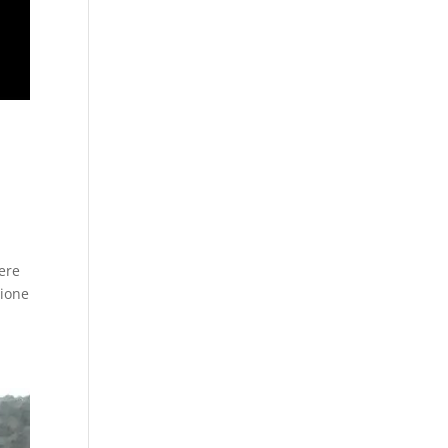
sere
sione