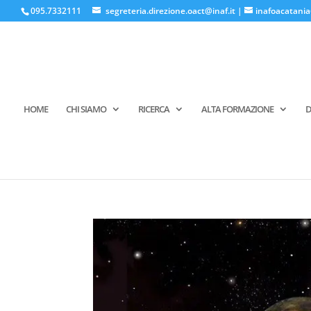
095.7332111
segreteria.direzione.oact@inaf.it
|
inafoacatania
HOME
CHI SIAMO
RICERCA
ALTA FORMAZIONE
D