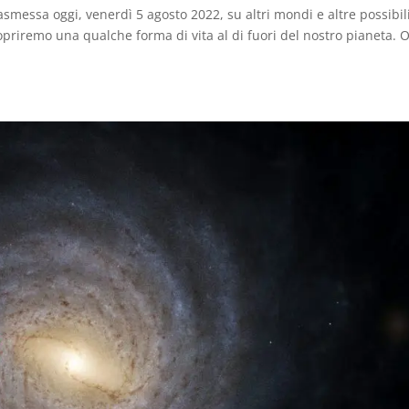
smessa oggi, venerdì 5 agosto 2022, su altri mondi e altre possibil
priremo una qualche forma di vita al di fuori del nostro pianeta. 