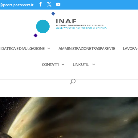
@pcert.postecert.it
IDATTICA E DIVULGAZIONE
AMMINISTRAZIONE TRASPARENTE
LAVORA 
CONTATTI
LINK UTILI