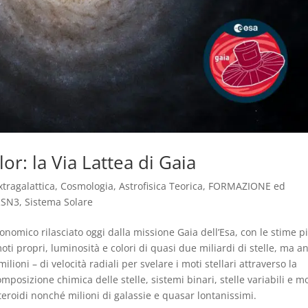
or: la Via Lattea di Gaia
xtragalattica, Cosmologia, Astrofisica Teorica
,
FORMAZIONE ed
RSN3
,
Sistema Solare
ronomico rilasciato oggi dalla missione Gaia dell’Esa, con le stime p
oti propri, luminosità e colori di quasi due miliardi di stelle, ma a
lioni – di velocità radiali per svelare i moti stellari attraverso la
omposizione chimica delle stelle, sistemi binari, stelle variabili e m
steroidi nonché milioni di galassie e quasar lontanissimi.