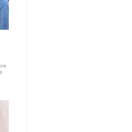
scia
00