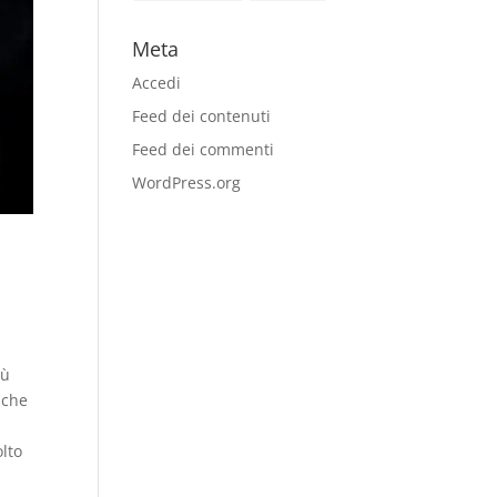
Meta
Accedi
Feed dei contenuti
Feed dei commenti
WordPress.org
iù
nche
olto