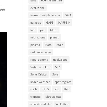
Etna
eventi-seminari
i
evoluzione
Oggi
formazione planetaria
GAIA
galassie
GAPS
HARPS-N
Inaf
jwst
Metis
migrazione
pianeti
plasma
Plato
radio
radiotelescopio
raggi gamma
risoluzione
Sistema Solare
SKA
Solar Orbiter
Sole
space weather
spettrografo
stelle
TESS
test
TNG
transito
ultravioletto
velocità radiale
Via Lattea