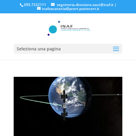
095.7332111
segreteria.direzione.oact@inaf.it
|
inafoacatania@pcert.postecert.it
Seleziona una pagina