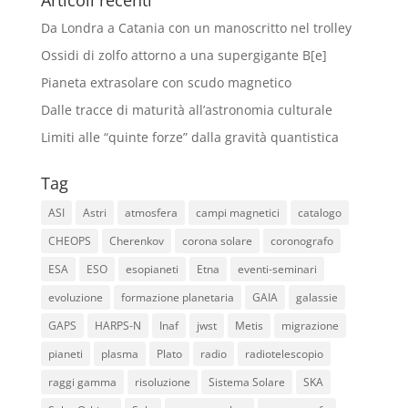
Articoli recenti
Da Londra a Catania con un manoscritto nel trolley
Ossidi di zolfo attorno a una supergigante B[e]
Pianeta extrasolare con scudo magnetico
Dalle tracce di maturità all’astronomia culturale
Limiti alle “quinte forze” dalla gravità quantistica
Tag
ASI
Astri
atmosfera
campi magnetici
catalogo
CHEOPS
Cherenkov
corona solare
coronografo
ESA
ESO
esopianeti
Etna
eventi-seminari
evoluzione
formazione planetaria
GAIA
galassie
GAPS
HARPS-N
Inaf
jwst
Metis
migrazione
pianeti
plasma
Plato
radio
radiotelescopio
raggi gamma
risoluzione
Sistema Solare
SKA