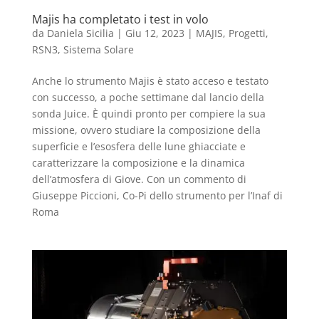
Majis ha completato i test in volo
da
Daniela Sicilia
|
Giu 12, 2023
|
MAJIS
,
Progetti
,
RSN3
,
Sistema Solare
Anche lo strumento Majis è stato acceso e testato
con successo, a poche settimane dal lancio della
sonda Juice. È quindi pronto per compiere la sua
missione, ovvero studiare la composizione della
superficie e l’esosfera delle lune ghiacciate e
caratterizzare la composizione e la dinamica
dell’atmosfera di Giove. Con un commento di
Giuseppe Piccioni, Co-Pi dello strumento per l’Inaf di
Roma